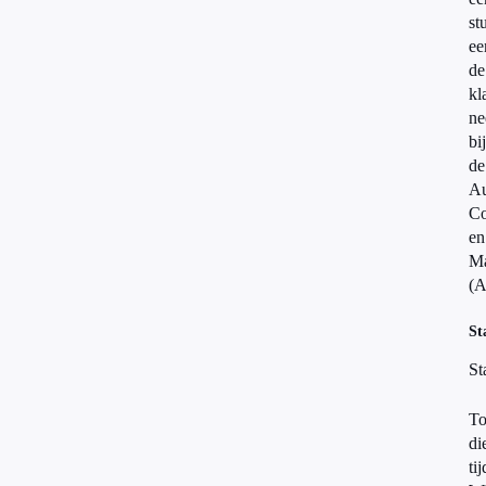
st
ee
de
kl
ne
bij
de
Au
Co
en
Ma
(
St
St
To
di
tij