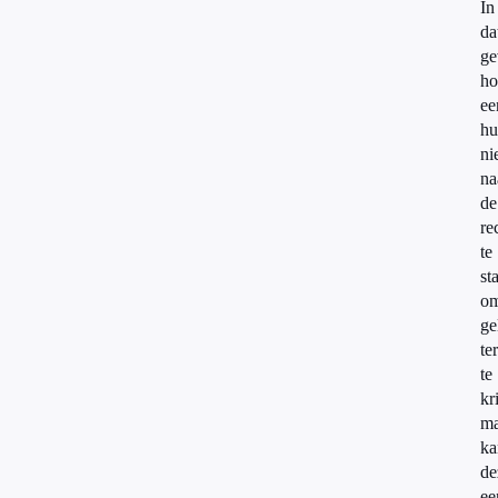
In
da
ge
ho
ee
hu
ni
na
de
re
te
st
o
ge
te
te
kr
ma
ka
de
ee