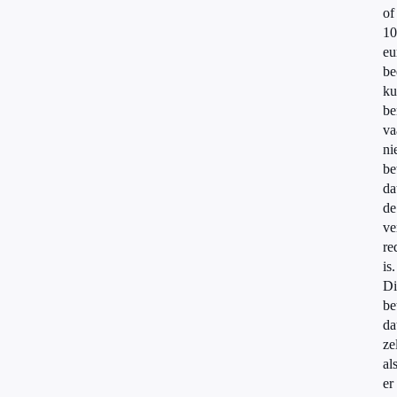
of
10
eu
be
ku
be
va
ni
be
da
de
ve
re
is.
Di
be
da
ze
al
er