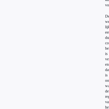
vo
D
we
lij
ee
du
co
be
is
ve
en
da
is
oo
wa
de
re
va
he