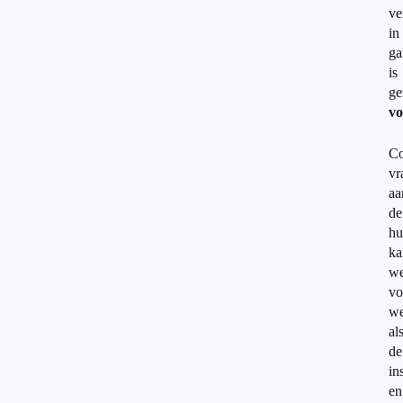
ve
in
ga
is
ge
vo
Co
vr
aa
de
hu
ka
we
vo
we
al
de
in
en