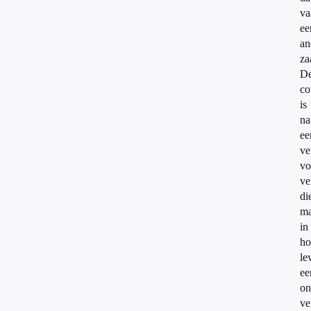
va
ee
an
za
D
co
is
na
ee
ve
vo
ve
di
ma
in
ho
le
ee
on
ve