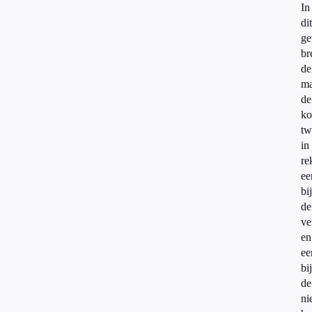
In
dit
ge
br
de
ma
de
ko
tw
in
re
ee
bij
de
ve
en
ee
bij
de
ni