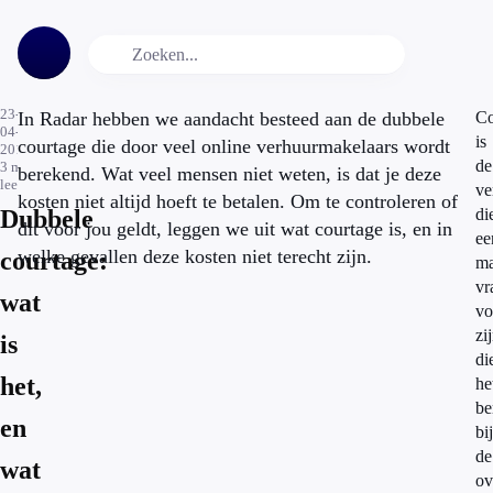
23-
In Radar hebben we aandacht besteed aan de dubbele
Co
04-
is
courtage die door veel online verhuurmakelaars wordt
2014
de
3
min.
berekend. Wat veel mensen niet weten, is dat je deze
leestijd
ve
kosten niet altijd hoeft te betalen. Om te controleren of
Dubbele
di
dit voor jou geldt, leggen we uit wat courtage is, en in
ee
welke gevallen deze kosten niet terecht zijn.
courtage:
ma
vr
wat
vo
zi
is
di
het,
he
be
en
bij
de
wat
ov