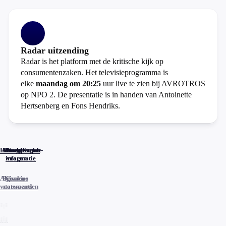
Radar uitzending
Radar is het platform met de kritische kijk op
consumentenzaken. Het televisieprogramma is
elke
maandag om 20:25
uur live te zien bij AVROTROS
op NPO 2. De presentatie is in handen van Antoinette
Hertsenberg en Fons Hendriks.
Home
Actueel
Uitzendingen
Reacties
Programma-
Veelgestelde
informatie
vragen
Algemene
Privacy
Cookies
voorwaarden
statements