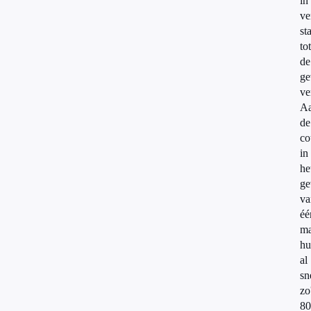
in
ve
st
tot
de
ge
ve
Aa
de
co
in
he
ge
va
éé
m
hu
al
sn
zo
80