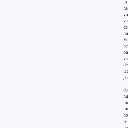
in
he
vo
va
de
hu
E
be
on
va
de
la
ja
is
da
hu
ni
me
ho
te
be