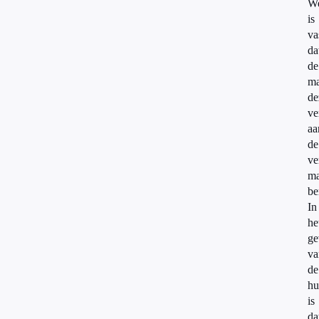
We
is
va
da
de
ma
de
ve
aa
de
ve
m
be
In
he
ge
va
de
hu
is
da