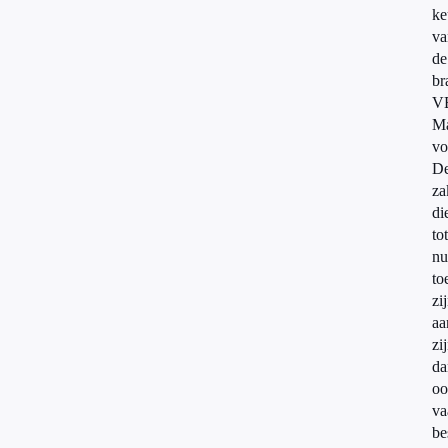
ke
va
de
br
V
Ma
vo
D
za
di
tot
nu
to
zi
aa
zi
da
oo
va
be