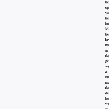
he
o
va
he
hu
M
he
be
mo
in
da
ge
we
aa
ku
m
da
de
ho
we