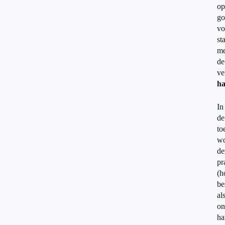
op
go
vo
st
me
de
ve
ha
In
de
to
wo
de
pr
(h
be
al
on
ha