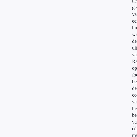
he
ge
va
ee
hu
wa
de
ui
va
Ra
op
fo
be
de
co
va
he
be
va
éé
m