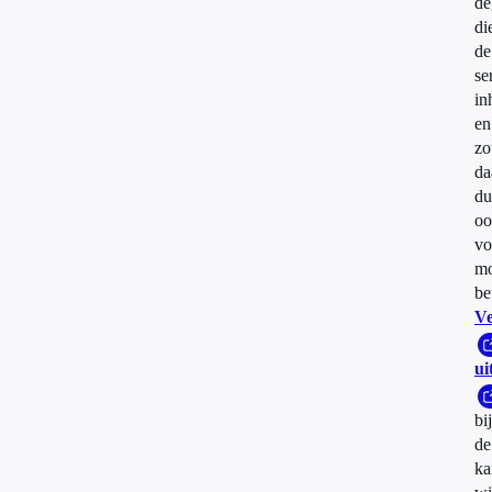
de
di
de
se
in
en
zo
da
du
oo
vo
mo
be
Ve
ui
bij
de
ka