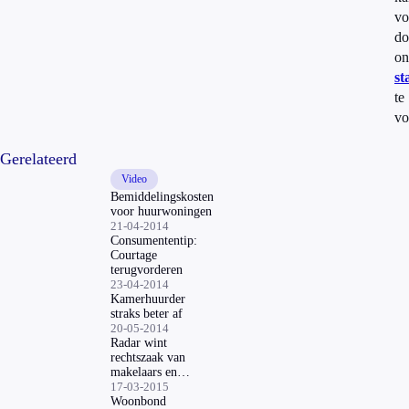
vo
do
on
st
te
vo
Gerelateerd
Video
Bemiddelingskosten
voor huurwoningen
21-04-2014
Consumententip:
Courtage
terugvorderen
23-04-2014
Kamerhuurder
straks beter af
20-05-2014
Radar wint
rechtszaak van
makelaars en
woningbemiddelaars
17-03-2015
Woonbond