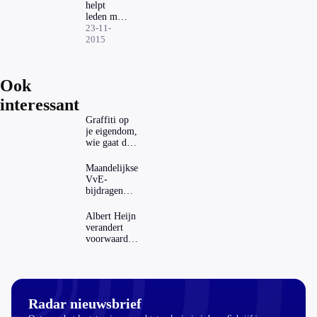
helpt
leden met
geld
23-11-
terughalen
2015
Ook
interessant
Graffiti op
je eigendom,
wie gaat dat
betalen?
Maandelijkse
VvE-
bijdragen
stijgen: heeft
dat invloed
Albert Heijn
op je
verandert
hypotheek?
voorwaarden
koopzegels:
mag dat
zomaar?
Radar nieuwsbrief