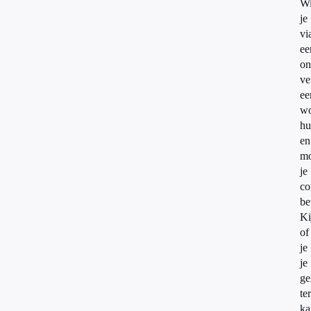
Wi
je
vi
ee
on
ve
ee
wo
hu
en
mo
je
co
be
Ki
of
je
je
ge
te
ka