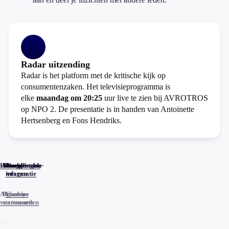
Radar uitzending
Radar is het platform met de kritische kijk op
consumentenzaken. Het televisieprogramma is
elke
maandag om 20:25
uur live te zien bij AVROTROS
op NPO 2. De presentatie is in handen van Antoinette
Hertsenberg en Fons Hendriks.
Home
Actueel
Uitzendingen
Reacties
Programma-
Veelgestelde
informatie
vragen
Algemene
Privacy
Cookies
voorwaarden
statements