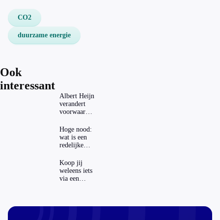
CO2
duurzame energie
Ook
interessant
Albert Heijn
verandert
voorwaarden
koopzegels:
mag dat
Hoge nood:
zomaar?
wat is een
redelijke
prijs voor
een
Koop jij
openbaar
weleens iets
toilet?
via een
advertentie
op sociale
media?