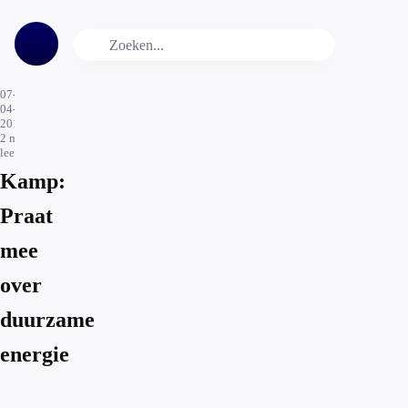
07-
04-
2016
2
min.
leestijd
Kamp:
Praat
mee
over
duurzame
energie