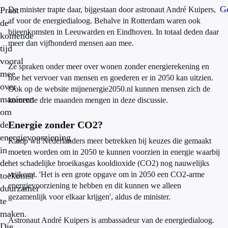
Ge
Praat
De minister trapte daar, bijgestaan door astronaut André Kuipers,
af voor de energiedialoog. Behalve in Rotterdam waren ook
de
bijeenkomsten in Leeuwarden en Eindhoven. In totaal deden daar
komende
meer dan vijfhonderd mensen aan mee.
tijd
vooral
Ze spraken onder meer over wonen zonder energierekening en
mee
hoe het vervoer van mensen en goederen er in 2050 kan uitzien.
over
Ook op de website mijnenergie2050.nl kunnen mensen zich de
manieren
komende drie maanden mengen in deze discussie.
om
Energie zonder CO2?
de
energievoorziening
Kamp wil Nederlanders meer betrekken bij keuzes die gemaakt
in
moeten worden om in 2050 te kunnen voorzien in energie waarbij
de
het schadelijke broeikasgas kooldioxide (CO2) nog nauwelijks
vrijkomt. 'Het is een grote opgave om in 2050 een CO2-arme
toekomst
energievoorziening te hebben en dit kunnen we alleen
duurzamer
gezamenlijk voor elkaar krijgen', aldus de minister.
te
maken.
Astronaut André Kuipers is ambassadeur van de energiedialoog.
Die