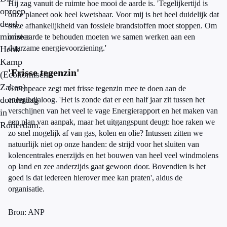
Hij zag vanuit de ruimte hoe mooi de aarde is. 'Tegelijkertijd is
oproep
onze planeet ook heel kwetsbaar. Voor mij is het heel duidelijk dat
deed
onze afhankelijkheid van fossiele brandstoffen moet stoppen. Om
minister
onze aarde te behouden moeten we samen werken aan een
duurzame energievoorziening.'
Henk
Kamp
'Frisse tegenzin'
(Economische
Zaken)
Greenpeace zegt met frisse tegenzin mee te doen aan de
donderdag
energiedialoog. 'Het is zonde dat er een half jaar zit tussen het
verschijnen van het veel te vage Energierapport en het maken van
in
een plan van aanpak, maar het uitgangspunt deugt: hoe raken we
Rotterdam.
zo snel mogelijk af van gas, kolen en olie? Intussen zitten we
natuurlijk niet op onze handen: de strijd voor het sluiten van
kolencentrales enerzijds en het bouwen van heel veel windmolens
op land en zee anderzijds gaat gewoon door. Bovendien is het
goed is dat iedereen hierover mee kan praten', aldus de
organisatie.
Bron: ANP