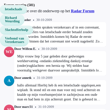
Forum reacties (501)
letselschade
Discussieer mee over dit onderwerp op het
Radar Forum
Richard
Door Radar
30-10-2009
Weurding
R
Drie jaar geleden spraken verzekeraars af in een convenant,
Slachtofferhulp
dat slachtoffers van letselschade eerder betaald zouden
moeten worden. Inmiddels komen bij Radar de eerste
Verbond van
signalen binnen dat het convenant niet wordt nageleefd. Zo
Verzekeraars
zijn slachtoffers van letselschade opnieuw de dupe van
Door Willem E.
30-10-2009
eindeloos gesteggel tussen de verschillende partijen. Maandag
WE
in Radar de verhalen van deze mensen. Naar de uitzending
Mijn vrouw liep 5 jaar geleden door gedwongen
werkhervatting -ondanks ziekmelding dankzij ernstige
(onder)rugklachten- een hernia op. Wij stelden haar
voormalig werkgever daarvoor aansprakelijk. Inmiddels loopt
die zaak ruim 4 jaar, en staat de deur van de verzekeraar van
Door annetk
31-10-2009
de tegenpartij (Delta Lloyd) nu eindelijk op een kier, al
A
moeten we nog afwachten of hier een redelijke vergoeding
hallo allemaal Hierbij heb ik een letselschade opgelopen,een
uit voortvloeit. Gelet op de advocaatkosten alsmede medische
wiplash. Ik stond stil en een man voor mij reed achteruit en
e/a/ onderzoeken en rapportages moeten de kosten daarvan
knalde op mijn voorbumper(niet te zachtjes)was een oude
ergens tussen de vijftig mille en een ton liggen. Delta Lloyd
man en had hem in zijn achteruit gezet. Dat is gebeurd in
hield zich vooral met juridische steekspelen bezig, omdat de
1995,daar ben ik met Buro Palls 12 jaar mee bezig geweest.
Door marc51
31-10-2009
causaliteit nu eenmaal moeilijk was aan te tonen, ook al liet
Pas toen er een nieuw persoon kwam werken kreeg ik een
M