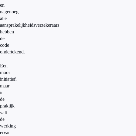
en
nagenoeg
alle
aansprakelijkheidsverzekeraars
hebben
de
code
ondertekend.
Een
mooi
initiatief,
maar
in
de
praktijk
valt
de
werking
ervan