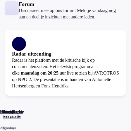
Forum
Discussieer mee op ons forum! Meld je vandaag nog
aan en deel je inzichten met andere leden.
Radar uitzending
Radar is het platform met de kritische kijk op
consumentenzaken. Het televisieprogramma is
elke
maandag om 20:25
uur live te zien bij AVROTROS
op NPO 2. De presentatie is in handen van Antoinette
Hertsenberg en Fons Hendriks.
Home
Actueel
Uitzendingen
Reacties
Programma-
Veelgestelde
informatie
vragen
Algemene
Privacy
Cookies