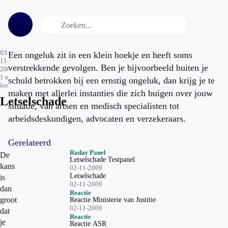
03-
Een ongeluk zit in een klein hoekje en heeft soms
11-
verstrekkende gevolgen. Ben je bijvoorbeeld buiten je
2009
1
min.
schuld betrokken bij een ernstig ongeluk, dan krijg je te
leestijd
maken met allerlei instanties die zich buigen over jouw
Letselschade
situatie, van artsen en medisch specialisten tot
arbeidsdeskundigen, advocaten en verzekeraars.
Gerelateerd
Radar Panel
De
Letselschade Testpanel
kans
02-11-2009
Letselschade
is
02-11-2009
dan
Reactie
groot
Reactie Ministerie van Justitie
02-11-2009
dat
Reactie
je
Reactie ASR