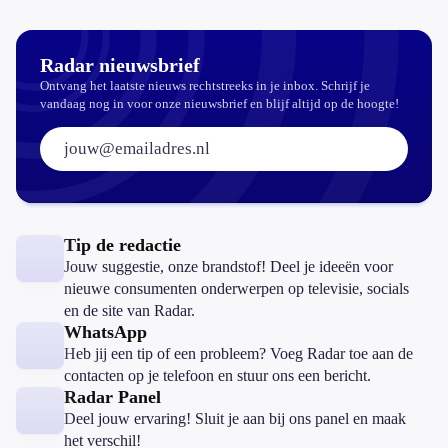
los te peuteren: PRAAT DUS SLECHTS MET ÈÈN
VERTEGENWOORDIGER OF ARTS VAN ALEEN DE
BETREFFENDE VERZEKERINGSMIJ EN LAAT U
Radar nieuwsbrief
NIETS AANPRATEN OF LOSPEUTEREN ZONDER
AANWEZIGHEID OF TOESTEMMING VAN
Ontvang het laatste nieuws rechtstreeks in je inbox. Schrijf je
ADVOCAAT Of UW ONAFHANKELIJKE
vandaag nog in voor onze nieuwsbrief en blijf altijd op de hoogte!
ADVISEUR/TUSSENPERSOON. Iedereen is
E-mailadres:
gewaarschuwd, ik spreek uit zeer vertrouwelijke
informatie/bronnen! suc6, marc v.
Tip de redactie
Jouw suggestie, onze brandstof! Deel je ideeën voor
nieuwe consumenten onderwerpen op televisie, socials
en de site van Radar.
WhatsApp
Heb jij een tip of een probleem? Voeg Radar toe aan de
contacten op je telefoon en stuur ons een bericht.
Radar Panel
Deel jouw ervaring! Sluit je aan bij ons panel en maak
het verschil!