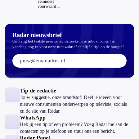
op je
verandert
hypotheek?
voorwaarden
koopzegels:
mag dat
zomaar?
Radar nieuwsbrief
Ontvang het laatste nieuws rechtstreeks in je inbox. Schrijf je
vandaag nog in voor onze nieuwsbrief en blijf altijd op de hoogte!
E-mailadres:
Tip de redactie
Jouw suggestie, onze brandstof! Deel je ideeën voor
nieuwe consumenten onderwerpen op televisie, socials
en de site van Radar.
WhatsApp
Heb jij een tip of een probleem? Voeg Radar toe aan de
contacten op je telefoon en stuur ons een bericht.
Radar Panel