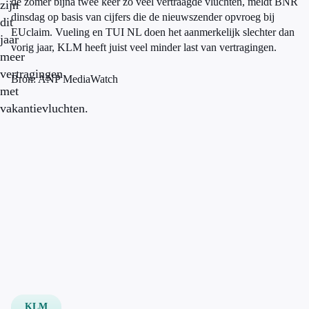
de zomer bijna twee keer zo veel vertraagde vluchten, meldt BNR
zijn
dinsdag op basis van cijfers die de nieuwszender opvroeg bij
dit
EUclaim. Vueling en TUI NL doen het aanmerkelijk slechter dan
jaar
vorig jaar, KLM heeft juist veel minder last van vertragingen.
meer
vertragingen
Bron: ANP MediaWatch
met
vakantievluchten.
KLM