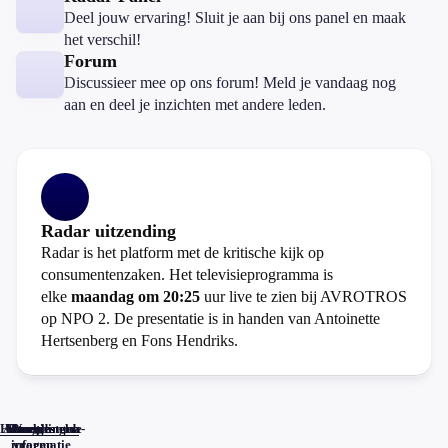
Deel jouw ervaring! Sluit je aan bij ons panel en maak
het verschil!
Forum
Discussieer mee op ons forum! Meld je vandaag nog
aan en deel je inzichten met andere leden.
Radar uitzending
Radar is het platform met de kritische kijk op
consumentenzaken. Het televisieprogramma is
elke
maandag om 20:25
uur live te zien bij AVROTROS
op NPO 2. De presentatie is in handen van Antoinette
Hertsenberg en Fons Hendriks.
Home
Actueel
Uitzendingen
Reacties
Programma-
Veelgestelde
informatie
vragen