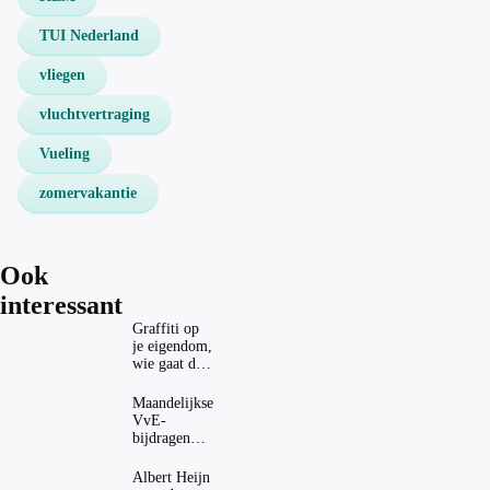
TUI Nederland
vliegen
vluchtvertraging
Vueling
zomervakantie
Ook
interessant
Graffiti op
je eigendom,
wie gaat dat
betalen?
Maandelijkse
VvE-
bijdragen
stijgen: heeft
dat invloed
Albert Heijn