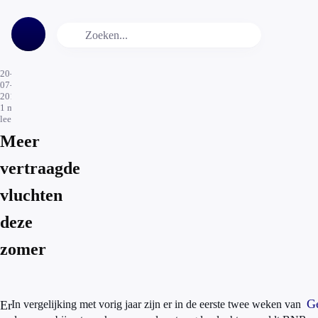
20-
07-
2016
1
min.
leestijd
Meer
vertraagde
vluchten
deze
zomer
Ge
Er
In vergelijking met vorig jaar zijn er in de eerste twee weken van