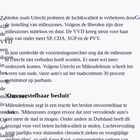
Ge
Ze
Steden zoals Utrecht proberen de luchtkwaliteit te verbeteren door
de instelling van milieuzones. Volgens de liberalen zijn deze
zijn
milieuzones nutteloos en duur. De VVD kreeg steun voor haar
de
plan van onder meer SP, CDA, SGP en de PVV.
VVD
een
In juni oordeelde de voorzieningenrechter nog dat de milieuzone
doorn
in Utrecht niet verboden hoeft worden. Er moet wel meer
in
onderzoek komen. Volgens Utrecht en Milieudefensie scheelt het
het
weren van oude, vieze auto's uit het stadscentrum 30 procent
oog,
roetuitstoot op jaarbasis.
de
'Onvoorstelbaar besluit'
milieuzones
in
Milieudefensie zegt in een reactie het besluit onvoorstelbaar te
steden.
vinden. 'Milieuzones zorgen ervoor dat zeer vervuilende auto's
niet meer de stad in mogen. Onder andere in Duitsland heeft dit
Op
gezorgd voor veel betere luchtkwaliteit in steden. Luchtvervuiling
de
zorgt jaarlijks voor duizenden chronisch zieken en vroegtijdige
laatste
sterfgevallen', zo stelt Anne Knol, campagneleider verkeer van