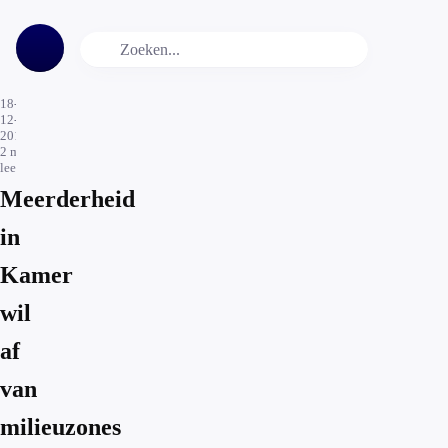
18-
12-
2015
2
min.
leestijd
Meerderheid
in
Kamer
wil
af
van
milieuzones