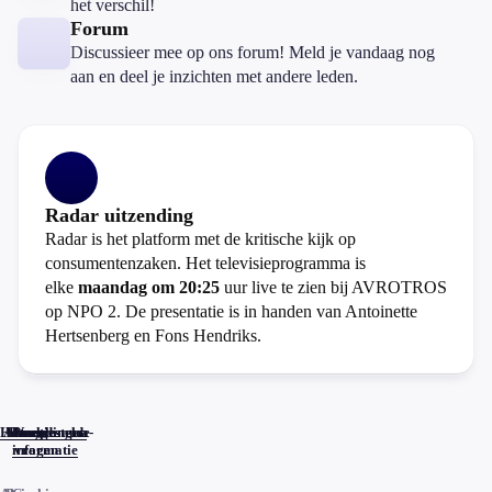
het verschil!
Forum
Discussieer mee op ons forum! Meld je vandaag nog
aan en deel je inzichten met andere leden.
Radar uitzending
Radar is het platform met de kritische kijk op
consumentenzaken. Het televisieprogramma is
elke
maandag om 20:25
uur live te zien bij AVROTROS
op NPO 2. De presentatie is in handen van Antoinette
Hertsenberg en Fons Hendriks.
Home
Actueel
Uitzendingen
Reacties
Programma-
Veelgestelde
informatie
vragen