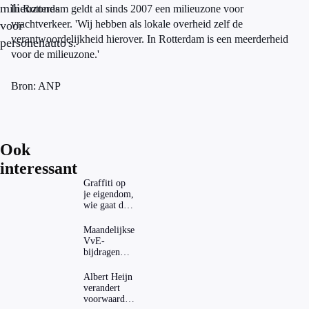
milieuzones
In Rotterdam geldt al sinds 2007 een milieuzone voor
vrachtverkeer. 'Wij hebben als lokale overheid zelf de
voor
verantwoordelijkheid hierover. In Rotterdam is een meerderheid
personenauto's.
voor de milieuzone.'
Bron: ANP
Ook
interessant
Graffiti op
je eigendom,
wie gaat dat
betalen?
Maandelijkse
VvE-
bijdragen
stijgen: heeft
dat invloed
Albert Heijn
op je
verandert
hypotheek?
voorwaarden