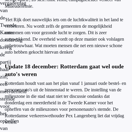
vergaderdag
Milieudefensie.
van
de
'Het Rijk doet nauwelijks iets om de luchtkwaliteit in het land te
Tweede
verbeteren. Nu wordt zelfs de gemeenten de mogelijkheid
Kamer
ontnomen om voor gezonde lucht te zorgen. Dit is zeer
zorgwekkend. De overheid wordt op deze manier ook volslagen
donderdag
onbetrouwbaar. Wat moeten mensen die net een nieuwe schone
kreeg
auto hebben gekocht hiervan denken'
de
partij
Update 18 december: Rotterdam gaat wel oude
haar
auto's weren
zin;
Rotterdam houdt vast aan het plan vanaf 1 januari oude bestel- en
een
personenauto's uit de binnenstad te weren. De instelling van de
meerderheid
milieuzone in die stad staat niet ter discussie ondanks dat
stemde
donderdag een meerderheid in de Tweede Kamer voor het
voor
opheffen van de milieuzones voor personenauto's stemde. De
het
Rotterdamse verkeerswethouder Pex Langenberg liet dat vrijdag
opheffen
weten.
van