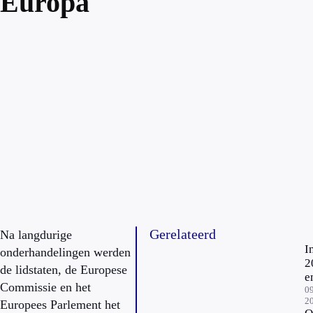
Europa
Gerelateerd
Na langdurige
I
onderhandelingen werden
2
de lidstaten, de Europese
e
Commissie en het
n
09
2
Europees Parlement het
s