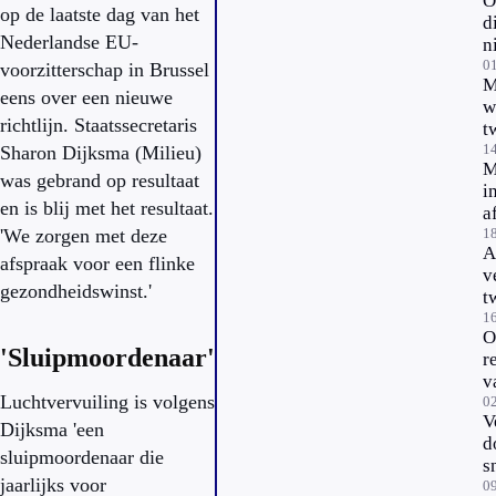
O
b
op de laatste dag van het
d
i
Nederlandse EU-
n
o
w
0
voorzitterschap in Brussel
M
U
eens over een nieuwe
w
richtlijn. Staatssecretaris
t
1
Sharon Dijksma (Milieu)
M
was gebrand op resultaat
i
en is blij met het resultaat.
a
'We zorgen met deze
m
1
A
afspraak voor een flinke
v
gezondheidswinst.'
t
i
1
O
'Sluipmoordenaar'
r
v
Luchtvervuiling is volgens
l
0
V
Dijksma 'een
d
sluipmoordenaar die
s
jaarlijks voor
r
0