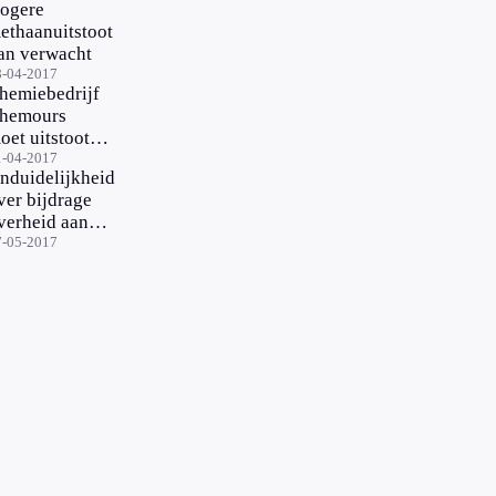
ogere
valt mee'
ethaanuitstoot
an verwacht
8-04-2017
hemiebedrijf
hemours
oet uitstoot
erugschroeven
1-04-2017
nduidelijkheid
ver bijdrage
verheid aan
uchtkwaliteit
7-05-2017