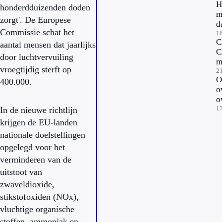
H
'
honderdduizenden doden
m
zorgt'. De Europese
d
Commissie schat het
1
C
aantal mensen dat jaarlijks
C
door luchtvervuiling
m
vroegtijdig sterft op
t
2
O
400.000.
o
o
l
1
In de nieuwe richtlijn
krijgen de EU-landen
nationale doelstellingen
opgelegd voor het
verminderen van de
uitstoot van
zwaveldioxide,
stikstofoxiden (NOx),
vluchtige organische
stoffen, ammoniak en