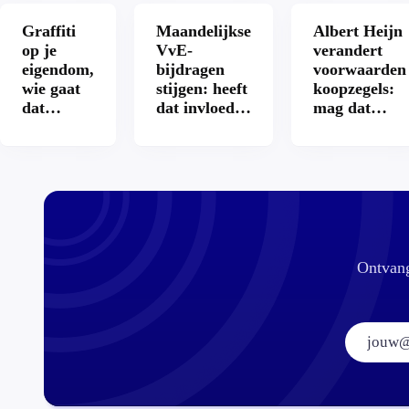
Graffiti
Maandelijkse
Albert Heijn
op je
VvE-
verandert
eigendom,
bijdragen
voorwaarden
wie gaat
stijgen: heeft
koopzegels:
dat
dat invloed
mag dat
betalen?
op je
zomaar?
hypotheek?
Ontvang