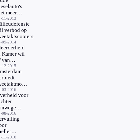
ude
ussen
ieselauto's
n het
iet meer
v
elkom in
1-11-2013
ilieudefensie
trecht
il verbod op
weetaktscooters
4-05-2014
eerderheid
n Kamer wil
f van
ilieuzones
8-12-2015
msterdam
erbiedt
weetaktmotor
n grachten
6-03-2016
verheid voor
echter
anwege
uchtvervuiling
2-08-2016
ervuiling
oor
neller
ijden
9-11-2016