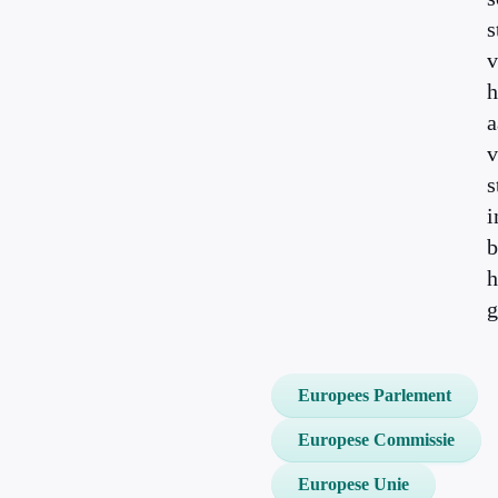
s
v
h
a
v
s
i
b
h
g
Europees Parlement
Europese Commissie
Europese Unie