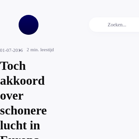
2
min. leestijd
01-07-2016
Toch
akkoord
over
schonere
lucht in