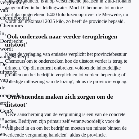
volksgezondheid, is al op verscheidene plaatsen in Zuid-Holland
vergunning
aangetroffen in het leidingwater. Mocht Chemours tot nu toe
van
jaarlijks omgerekend 6400 kilo lozen op rivier de Merwede, nu
chemiebedrijf
wordt dat maximaal 2035 kilo, zo heeft de provincie bepaald.
Chemours
in
'Ook onderzoek naar verder terugdringen
Dordrecht
uitstoot'
wordt
Naast de verlaging van emissies verplicht het provinciebestuur
aangescherpt.
Chemours om te onderzoeken hoe de uitstoot verder is terug te
De
dringen. 'Op dit moment ontbreken voldoende inhoudelijke
uitstoot
gronden om het bedrijf te verplichten tot verdere beperking of
van
volledige uitfasering van de lozing', aldus de provincie vrijdag.
de
omstreden
'Omwonenden maken zich zorgen om de
stof
uitstoot'
GenX
'Deze aanscherping van de vergunning is een van de concrete
in
acties. Bedrijven zijn primair zelf verantwoordelijk voor de
lucht
veiligheid in en om het bedrijf en moeten ten minste binnen de
en
verleende vergunning handelen', aldus de provincie.