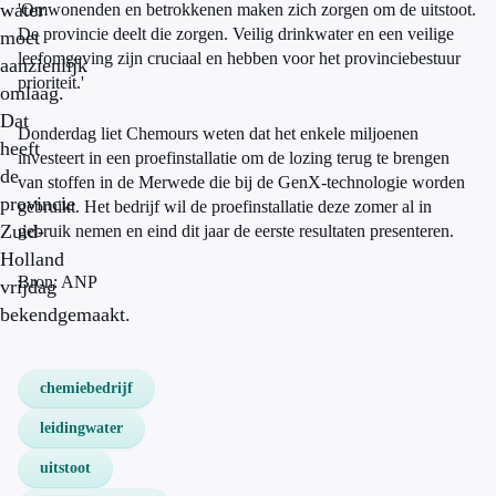
water
'Omwonenden en betrokkenen maken zich zorgen om de uitstoot.
De provincie deelt die zorgen. Veilig drinkwater en een veilige
moet
leefomgeving zijn cruciaal en hebben voor het provinciebestuur
aanzienlijk
prioriteit.'
omlaag.
Dat
Donderdag liet Chemours weten dat het enkele miljoenen
heeft
investeert in een proefinstallatie om de lozing terug te brengen
de
van stoffen in de Merwede die bij de GenX-technologie worden
provincie
gebruikt. Het bedrijf wil de proefinstallatie deze zomer al in
Zuid-
gebruik nemen en eind dit jaar de eerste resultaten presenteren.
Holland
Bron: ANP
vrijdag
bekendgemaakt.
chemiebedrijf
leidingwater
uitstoot