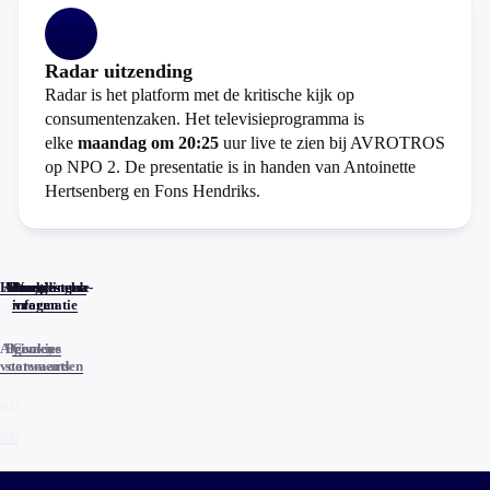
Radar uitzending
Radar is het platform met de kritische kijk op
consumentenzaken. Het televisieprogramma is
elke
maandag om 20:25
uur live te zien bij AVROTROS
op NPO 2. De presentatie is in handen van Antoinette
Hertsenberg en Fons Hendriks.
Home
Actueel
Uitzendingen
Reacties
Programma-
Veelgestelde
informatie
vragen
Algemene
Privacy
Cookies
voorwaarden
statements