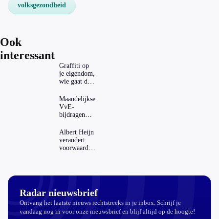
volksgezondheid
Ook
interessant
Graffiti op
je eigendom,
wie gaat dat
betalen?
Maandelijkse
VvE-
bijdragen
stijgen: heeft
dat invloed
Albert Heijn
op je
verandert
hypotheek?
voorwaarden
koopzegels:
mag dat
zomaar?
Radar nieuwsbrief
Ontvang het laatste nieuws rechtstreeks in je inbox. Schrijf je
vandaag nog in voor onze nieuwsbrief en blijf altijd op de hoogte!