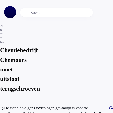
21-
04-
2017
2
min.
leestijd
Chemiebedrijf
Chemours
moet
uitstoot
terugschroeven
Ge
De
De stof die volgens toxicologen gevaarlijk is voor de