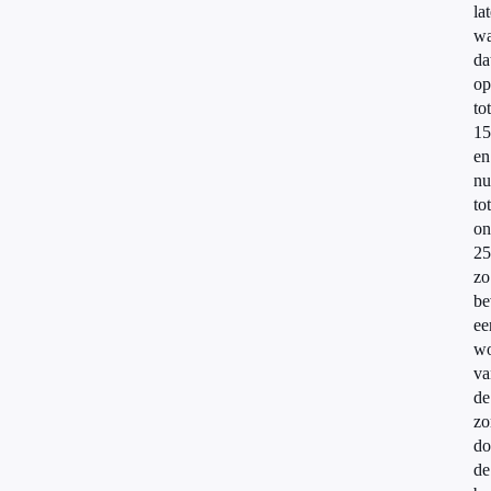
la
w
da
op
tot
15
en
nu
tot
on
25
zo
be
ee
wo
va
de
zo
do
de