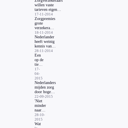
Zorgverzekeraars
willen vaste
tarieven eigen
risico
17-11-2014
Zorgpremies
grote
verzekeraars
bekend
18-11-2014
Nederlander
heeft weinig
kennis van
zorgverzekering
28-11-2014
Een
op de
tien
kiest
17-
voor
04-
hoger
2015
eigen
Nederlanders
risico
mijden zorg
door hoger
eigen risico
22-09-2015
'Niet
minder
naar
huisarts
28-10-
om
2015
eigen
Wat