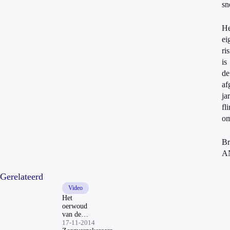
sn
He
ei
ri
is
de
af
ja
fl
om
Br
A
Gerelateerd
Video
Het
oerwoud
van de
zorgpolissen
17-11-2014