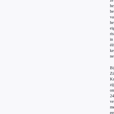
ze
he
be
va
he
ei
ri
in
éé
ke
ne
Bi
Zi
Kr
zi
on
24
ve
me
ee