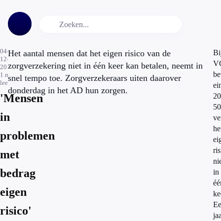
04-
Het aantal mensen dat het eigen risico van de
Bi
12-
V
zorgverzekering niet in één keer kan betalen, neemt in
2014
be
1
min.
snel tempo toe. Zorgverzekeraars uiten daarover
leestijd
ei
donderdag in het AD hun zorgen.
'Mensen
20
50
in
ve
he
problemen
ei
ri
met
ni
bedrag
in
éé
eigen
ke
E
risico'
ja