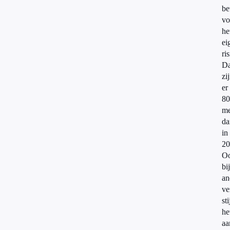
be
vo
he
ei
ri
Da
zi
er
80
me
da
in
20
O
bij
an
ve
sti
he
aa