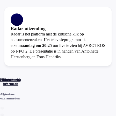
Radar uitzending
Radar is het platform met de kritische kijk op
consumentenzaken. Het televisieprogramma is
elke
maandag om 20:25
uur live te zien bij AVROTROS
op NPO 2. De presentatie is in handen van Antoinette
Hertsenberg en Fons Hendriks.
Home
Actueel
Uitzendingen
Reacties
Programma-
Veelgestelde
informatie
vragen
Algemene
Privacy
Cookies
voorwaarden
statements