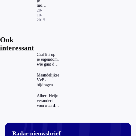
risico'
je
moet
weten
28-
over
10-
je
2015
eigen
risico
Ook
interessant
Graffiti op
je eigendom,
wie gaat dat
betalen?
Maandelijkse
VvE-
bijdragen
stijgen: heeft
dat invloed
Albert Heijn
op je
verandert
hypotheek?
voorwaarden
koopzegels:
mag dat
zomaar?
Radar nieuwsbrief