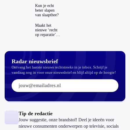
ING-app: is dat
Kun je echt
wel veilig?
beter slapen
van slaapthee?
Maakt het
nieuwe ‘recht
op reparatie’
repareren ook
echt
aantrekkelijker?
Radar nieuwsbrief
Ontvang het laatste nieuws rechtstreeks in je inbox. Schrijf je
vandaag nog in voor onze nieuwsbrief en blijf altijd op de hoogte!
E-mailadres:
Tip de redactie
Jouw suggestie, onze brandstof! Deel je ideeën voor
nieuwe consumenten onderwerpen op televisie, socials