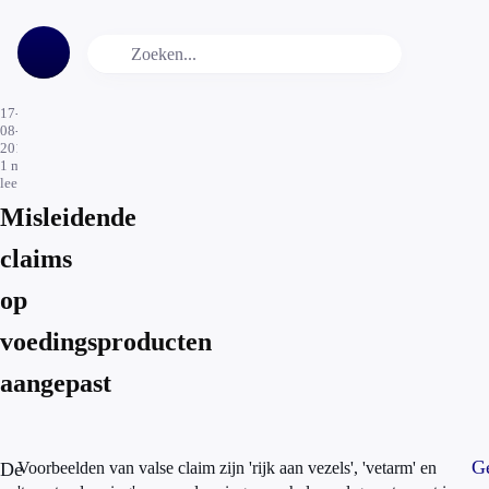
17-
08-
2015
1
min.
leestijd
Misleidende
claims
op
voedingsproducten
aangepast
Ge
De
Voorbeelden van valse claim zijn 'rijk aan vezels', 'vetarm' en