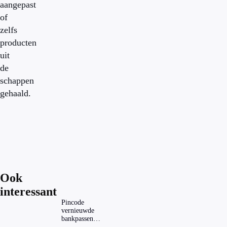
aangepast
of
zelfs
producten
uit
de
schappen
gehaald.
Ook
interessant
Pincode
vernieuwde
bankpassen
zichtbaar in