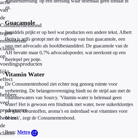
'tomatendressing' op een dressing waar helemaal geen tomaat in
actie
zit.
van
de
Guacamole
Consumentenbond
Inmiddels prijkt er op heel wat producten een andere tekst. Albert
tegen
Heijn is zelfs gestopt met de verkoop van hun guacamole, een
misleidende
saus met advocado als hoofdbestanddeel. De guacamole van de
claims
AH bevatte maar 0,7% advocadopoeder, wat neerkomt op een
op
theelepel per potje.
voedingsproducten
lijkt
Vitamin Water
effect
De Consumentenbond ziet echter nog genoeg ruimte voor
te
verbetering. De belangenvereniging bindt nu de strijd aan met de
hebben:
vitaminewaters van Sourcy. 'Vitamin-water is helemaal geen
veel
water! Het is gewoon een frisdrank met water, twee suikerklontjes
producenten
per glas, kleurstoffen, aroma’s en inderdaad wat vitamines voor
hebben
de leuk', zegt de Consumentenbond.
de
Bron:
Metro
claims