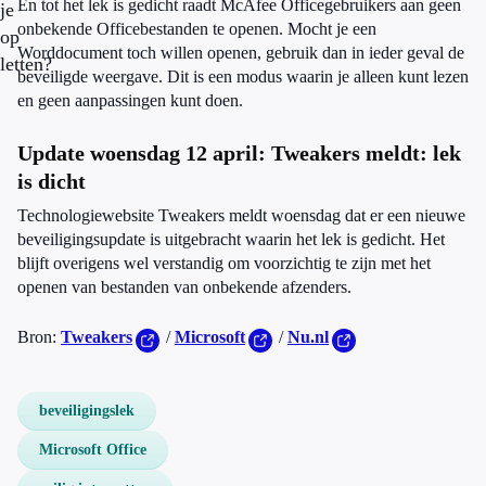
En tot het lek is gedicht raadt McAfee Officegebruikers aan geen
je
onbekende Officebestanden te openen. Mocht je een
op
Worddocument toch willen openen, gebruik dan in ieder geval de
letten?
beveiligde weergave. Dit is een modus waarin je alleen kunt lezen
en geen aanpassingen kunt doen.
Update woensdag 12 april: Tweakers meldt: lek
is dicht
Technologiewebsite Tweakers meldt woensdag dat er een nieuwe
beveiligingsupdate is uitgebracht waarin het lek is gedicht. Het
blijft overigens wel verstandig om voorzichtig te zijn met het
openen van bestanden van onbekende afzenders.
Bron:
Tweakers
/
Microsoft
/
Nu.nl
beveiligingslek
Microsoft Office