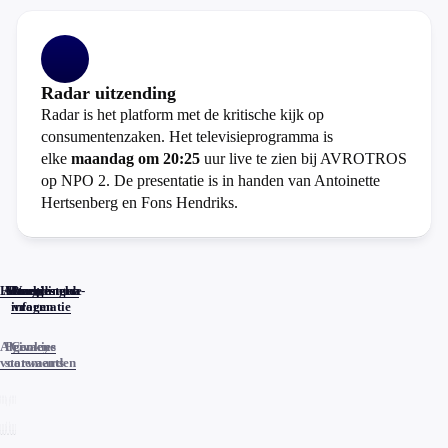
Radar uitzending
Radar is het platform met de kritische kijk op
consumentenzaken. Het televisieprogramma is
elke
maandag om 20:25
uur live te zien bij AVROTROS
op NPO 2. De presentatie is in handen van Antoinette
Hertsenberg en Fons Hendriks.
Home
Actueel
Uitzendingen
Reacties
Programma-
Veelgestelde
informatie
vragen
Algemene
Privacy
Cookies
voorwaarden
statements