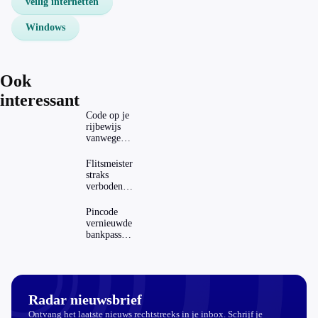
veilig internetten
Windows
Ook
interessant
Code op je
rijbewijs
vanwege
AD(H)D of
autisme?
Flitsmeister
Zo
straks
verwijder
verboden?
je hem
Dit zijn de
regels in
Pincode
Nederland
vernieuwde
en het
bankpassen
buitenland
zichtbaar in
ING-app:
is dat wel
veilig?
Radar nieuwsbrief
Ontvang het laatste nieuws rechtstreeks in je inbox. Schrijf je