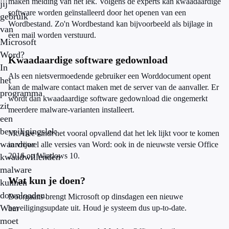
maken melding van het lek. Volgens de experts kan kwaadaardige
jij
software worden geïnstalleerd door het openen van een
gebruik
Wordbestand. Zo'n Wordbestand kan bijvoorbeeld als bijlage in
van
een mail worden verstuurd.
Microsoft
Word?
Kwaadaardige software gedownload
In
Als een nietsvermoedende gebruiker een Worddocument opent
het
kan de malware contact maken met de server van de aanvaller. Er
programma
wordt dan kwaadaardige software gedownload die ongemerkt
zit
meerdere malware-varianten installeert.
een
beveiligingslek
McAfee vindt het vooral opvallend dat het lek lijkt voor te komen
waardoor
in vrijwel alle versies van Word: ook in de nieuwste versie Office
2016 op Windows 10.
kwaadwillenden
malware
Wat kun je doen?
kunnen
downloaden.
Doorgaans brengt Microsoft op dinsdagen een nieuwe
Waar
beveiligingsupdate uit. Houd je systeem dus up-to-date.
moet