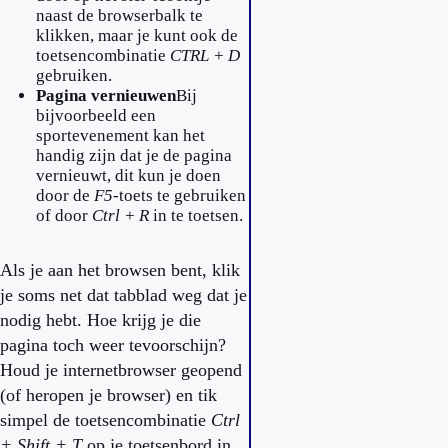
naast de browserbalk te
klikken, maar je kunt ook de
toetsencombinatie
CTRL + D
gebruiken.
Pagina vernieuwen
Bij
bijvoorbeeld een
sportevenement kan het
handig zijn dat je de pagina
vernieuwt, dit kun je doen
door de
F5
-toets te gebruiken
of door
Ctrl + R
in te toetsen.
Als je aan het browsen bent, klik
je soms net dat tabblad weg dat je
nodig hebt. Hoe krijg je die
pagina toch weer tevoorschijn?
Houd je internetbrowser geopend
(of heropen je browser) en tik
simpel de toetsencombinatie
Ctrl
+ Shift + T
op je toetsenbord in.