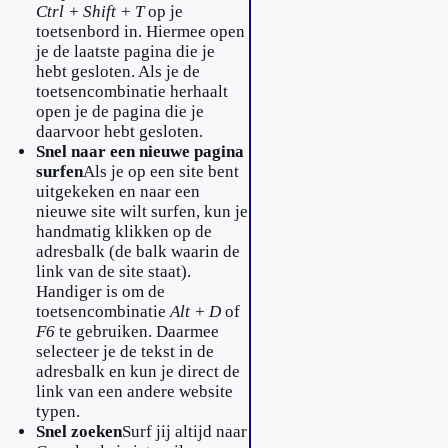
Ctrl + Shift + T
op je
toetsenbord in. Hiermee open
je de laatste pagina die je
hebt gesloten. Als je de
toetsencombinatie herhaalt
open je de pagina die je
daarvoor hebt gesloten.
Snel naar een nieuwe pagina
surfen
Als je op een site bent
uitgekeken en naar een
nieuwe site wilt surfen, kun je
handmatig klikken op de
adresbalk (de balk waarin de
link van de site staat).
Handiger is om de
toetsencombinatie
Alt + D
of
F6
te gebruiken. Daarmee
selecteer je de tekst in de
adresbalk en kun je direct de
link van een andere website
typen.
Snel zoeken
Surf jij altijd naar