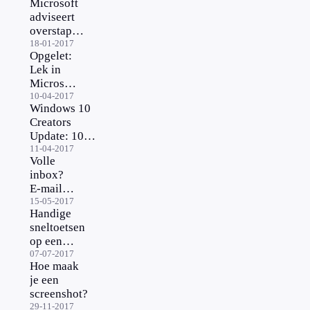
Microsoft
5 vragen én
adviseert
antwoorden
overstap
over de
Windows
18-01-2017
upgrade
Opgelet:
10. Moet je
Lek in
halsoverkop
Microsoft
updaten?
Word
10-04-2017
Windows 10
Creators
Update: 10
veranderingen
11-04-2017
Volle
op een rijtje
inbox?
E-mail
opruimen
15-05-2017
Handige
doe je
sneltoetsen
met deze
op een
tips
Apple Mac
07-07-2017
Hoe maak
je een
screenshot?
29-11-2017