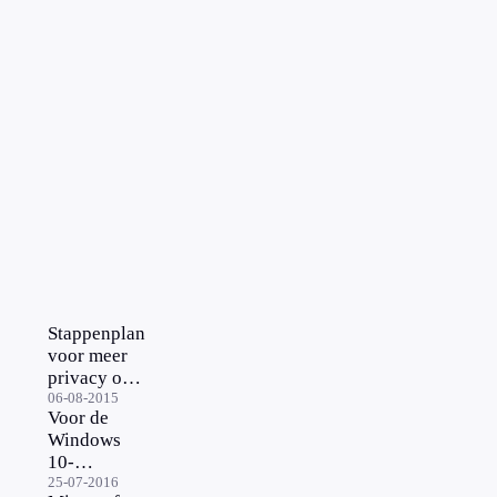
Stappenplan
voor meer
privacy op
Windows 10
06-08-2015
Voor de
Windows
10-
twijfelaars:
25-07-2016