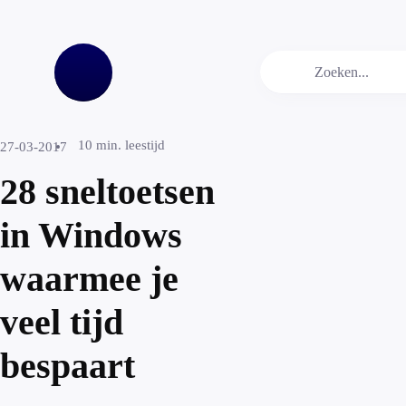
10
min. leestijd
27-03-2017
28 sneltoetsen
in Windows
waarmee je
veel tijd
bespaart