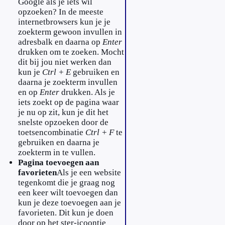
Google als je iets wil
opzoeken? In de meeste
internetbrowsers kun je je
zoekterm gewoon invullen in
adresbalk en daarna op
Enter
drukken om te zoeken. Mocht
dit bij jou niet werken dan
kun je
Ctrl + E
gebruiken en
daarna je zoekterm invullen
en op
Enter
drukken. Als je
iets zoekt op de pagina waar
je nu op zit, kun je dit het
snelste opzoeken door de
toetsencombinatie
Ctrl + F
te
gebruiken en daarna je
zoekterm in te vullen.
Pagina toevoegen aan
favorieten
Als je een website
tegenkomt die je graag nog
een keer wilt toevoegen dan
kun je deze toevoegen aan je
favorieten. Dit kun je doen
door op het ster-icoontje