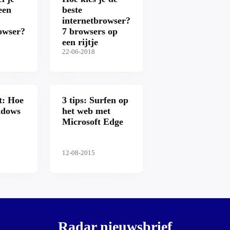
een
beste
internetbrowser?
owser?
7 browsers op
een rijtje
22-06-2018
t: Hoe
3 tips: Surfen op
ndows
het web met
Microsoft Edge
12-08-2015
Radar nieuwsbrief