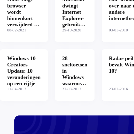
browser
dwingt
over naar 
wordt
Internet
andere
binnenkort
Explorer-
internetbr
verwijderd op
gebruikers
Windows 10-
08-02-2021
richting
29-10-2020
03-05-2019
computers
Edge
Windows 10
28
Radar peil
Creators
sneltoetsen
bevalt Wi
Update: 10
in
10?
veranderingen
Windows
op een rijtje
waarmee
11-04-2017
je veel tijd
27-03-2017
23-02-2016
bespaart