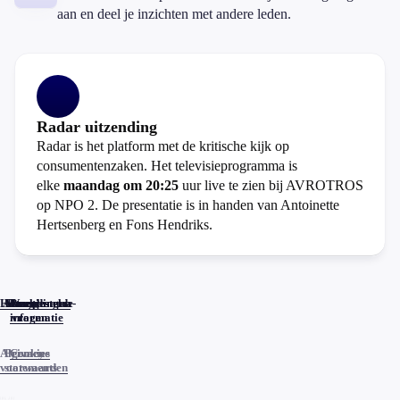
aan en deel je inzichten met andere leden.
Radar uitzending
Radar is het platform met de kritische kijk op
consumentenzaken. Het televisieprogramma is
elke
maandag om 20:25
uur live te zien bij AVROTROS
op NPO 2. De presentatie is in handen van Antoinette
Hertsenberg en Fons Hendriks.
Home
Actueel
Uitzendingen
Reacties
Programma-
Veelgestelde
informatie
vragen
Algemene
Privacy
Cookies
voorwaarden
statements