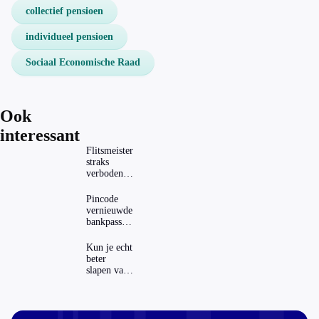
collectief pensioen
individueel pensioen
Sociaal Economische Raad
Ook
interessant
Flitsmeister
straks
verboden?
Dit zijn de
regels in
Pincode
Nederland
vernieuwde
en het
bankpassen
buitenland
zichtbaar in
ING-app:
Kun je echt
is dat wel
beter
veilig?
slapen van
slaapthee?