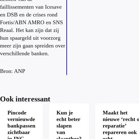
faillissementen van Icesave
en DSB en de crises rond
Fortis/ABN AMRO en SNS
Reaal. Het kan zijn dat zij
hun spaargeld uit voorzorg
meer zijn gaan spreiden over
verschillende banken.
Bron: ANP
Ook interessant
Pincode
Kun je
Maakt het
vernieuwde
echt beter
nieuwe ‘recht 
bankpassen
slapen
reparatie’
zichtbaar
van
repareren ook
in ING-
slaapthee?
echt