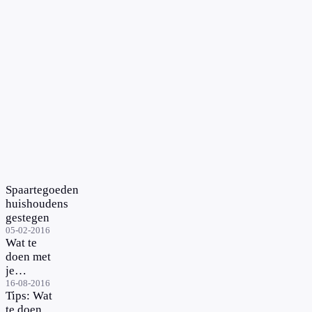
Spaartegoeden
huishoudens
gestegen
05-02-2016
Wat te
doen met
je
spaargeld?
16-08-2016
Tips: Wat
In gesprek
te doen