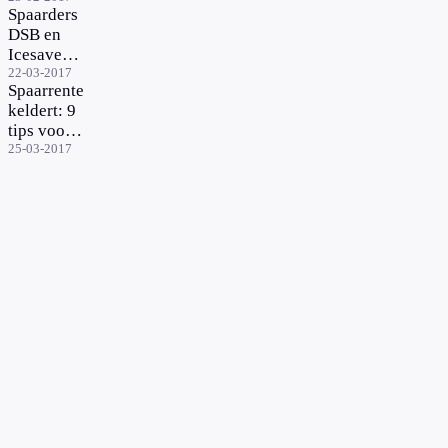
Spaarders
DSB en
Icesave
krijgen
22-03-2017
Spaarrente
extra
keldert: 9
vergoeding
tips voor
meer
25-03-2017
rendement