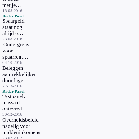
met
met je
econoom
spaargeld?
18-08-2016
Erica
Radar Panel
Verdegaal
Spaargeld
staat nog
altijd op
de bank
23-08-2016
'Ondergrens
voor
spaarrente
in zicht'
04-10-2016
Beleggen
aantrekkelijker
door lage
spaarrente
27-12-2016
Radar Panel
Testpanel:
massaal
ontevreden
over
30-12-2016
Overheidsbeleid
kelderende
nadelig voor
spaarrente
middeninkomens
23-02-2017