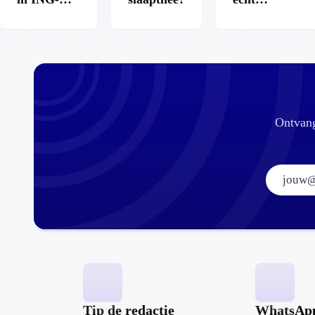
app: is dat
aantrekkelijke
wel veilig?
Ontvang
Tip de redactie
WhatsAp