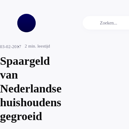
2
min. leestijd
03-02-2017
Spaargeld
van
Nederlandse
huishoudens
gegroeid