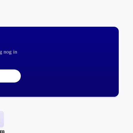
g nog in
um