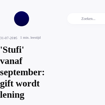
1
min. leestijd
31-07-2015
'Stufi'
vanaf
september:
gift wordt
lening