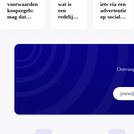
voorwaarden
wat is
iets via een
koopzegels:
een
advertentie
mag dat
redelijke
op sociale
zomaar?
prijs
media?
voor een
openbaar
toilet?
Ontvang