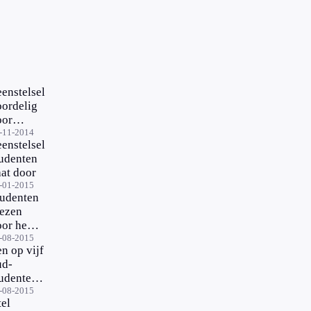
enstelsel
oordelig
oor
udent
-11-2014
enstelsel
et schuld
tudenten
at door
-01-2015
tudenten
iezen
or het
ote
-08-2015
n op vijf
eld
ud-
tudenten
anbetaler
-08-2015
tel