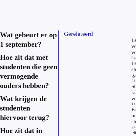
Gerelateerd
Wat gebeurt er op
Le
1 september?
v
v
Hoe zit dat met
st
04
Le
m
studenten die geen
s
vermogende
ga
21
ouders hebben?
S
k
Wat krijgen de
vo
gr
11
studenten
Ee
g
o
hiervoor terug?
s
w
24
Hoe zit dat in
'S