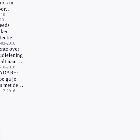
nds in
oor
rme
-10-
15
o'ers'
teeds
aker
lectieve
elating
-03-2016
ente over
j
udielening
asters
alt naar 0
rocent
-10-2016
ADAR+:
e ga je
m met de
udiekosten
-12-2016
n je kind?