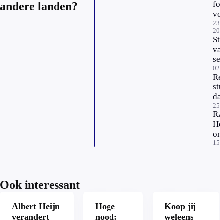
fo
andere landen?
v
a
23
20
mb
S
v
se
to
02
R
bi
st
m
da
p
25
R
Ho
o
st
15
va
Ook interessant
Albert Heijn
Hoge
Koop jij
verandert
nood:
weleens