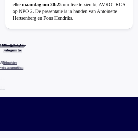
elke
maandag om 20:25
uur live te zien bij AVROTROS
op NPO 2. De presentatie is in handen van Antoinette
Hertsenberg en Fons Hendriks.
Home
Actueel
Uitzendingen
Reacties
Programma-
Veelgestelde
informatie
vragen
Algemene
Privacy
Cookies
voorwaarden
statements