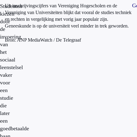
Ge
Studenten
Uit inschrijvingscijfers van Vereniging Hogescholen en de
Vereniging van Universiteiten blijkt dat vooral de studies techniek
kiezen
en rechten in vergelijking met vorig jaar populair zijn.
door
Geneeskunde is op de universiteit veel minder in trek geworden.
de
invoering
Bron: ANP MediaWatch / De Telegraaf
van
het
sociaal
leenstelsel
vaker
voor
een
studie
die
later
een
goedbetaalde
baan