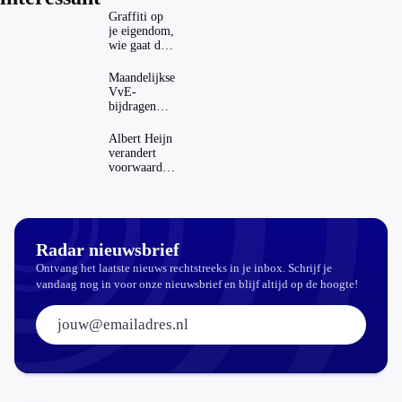
Graffiti op
je eigendom,
wie gaat dat
betalen?
Maandelijkse
VvE-
bijdragen
stijgen: heeft
dat invloed
Albert Heijn
op je
verandert
hypotheek?
voorwaarden
koopzegels:
mag dat
zomaar?
Radar nieuwsbrief
Ontvang het laatste nieuws rechtstreeks in je inbox. Schrijf je
vandaag nog in voor onze nieuwsbrief en blijf altijd op de hoogte!
E-mailadres: