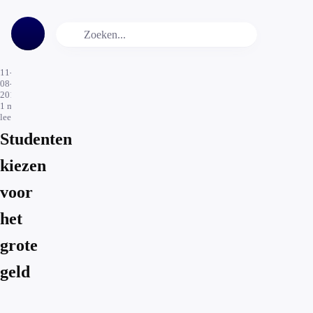
11-
08-
2015
1
min.
leestijd
Studenten
kiezen
voor
het
grote
geld