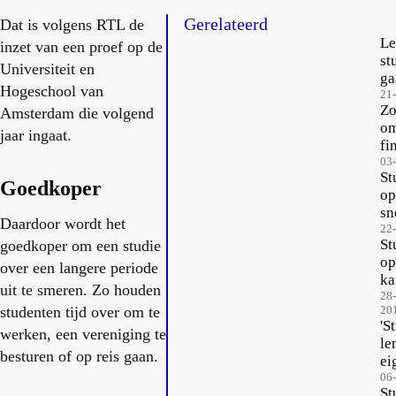
Gerelateerd
Dat is volgens RTL de
Le
inzet van een proef op de
st
Universiteit en
ga
Hogeschool van
21
Zo
Amsterdam die volgend
o
jaar ingaat.
fi
m
03
St
st
Goedkoper
op
sn
Daardoor wordt het
ba
22
St
goedkoper om een studie
op
over een langere periode
ka
uit te smeren. Zo houden
wo
28-
studenten tijd over om te
20
af
'S
werken, een vereniging te
le
besturen of op reis gaan.
ei
sp
06
St