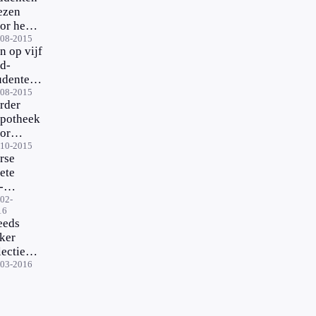
ezen
or het
ote
-08-2015
n op vijf
ld
d-
udenten
nbetaler
-08-2015
rder
potheek
or
lossende
-10-2015
rse
d-
ete
udent
-
udent
02-
16
or
eeds
rgeten
ker
lectieve
elating
-03-2016
j
sters