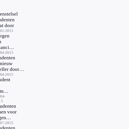
enstelsel
udenten
at door
-01-2015
rgen
m
nanciën
bo-
-04-2015
udenten
udenten
nieuw
eller door
chelorstudie
-04-2015
udent
mers
rdt
04-
15
gezet
tudenten
nen voor
gen
aarrekening'
-07-2015
udenten