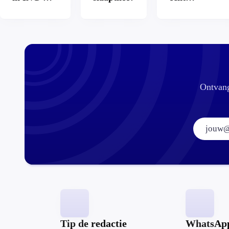
app: is dat
aantrekkelijke
wel veilig?
Ontvang
Tip de redactie
WhatsAp