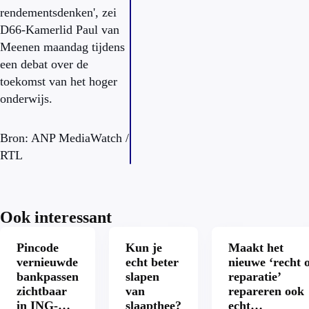
rendementsdenken', zei
D66-Kamerlid Paul van
Meenen maandag tijdens
een debat over de
toekomst van het hoger
onderwijs.
Bron: ANP MediaWatch /
RTL
Ook interessant
Pincode
Kun je
Maakt het
vernieuwde
echt beter
nieuwe ‘recht 
bankpassen
slapen
reparatie’
zichtbaar
van
repareren ook
in ING-
slaapthee?
echt