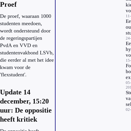
Proef
ki
vo
De proef, waaraan 1000
gr
11
Ee
ge
studenten meedoen,
ou
wordt ondersteund door
st
de regeringspartijen
wa
24
Ee
PvdA en VVD en
hy
studentenvakbond LSVb,
vo
die eerder al met het idee
af
15
Fo
ou
kwam voor de
bo
st
'flexstudent'.
ex
st
05-
20
vo
Update 14
St
ve
va
december, 15:20
ov
se
uur: De oppositie
to
02
bi
heeft kritiek
ma