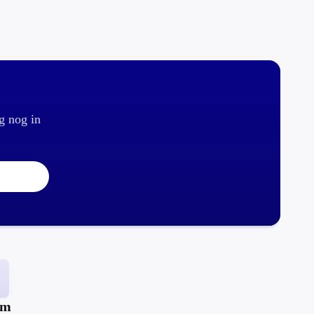
g nog in
um