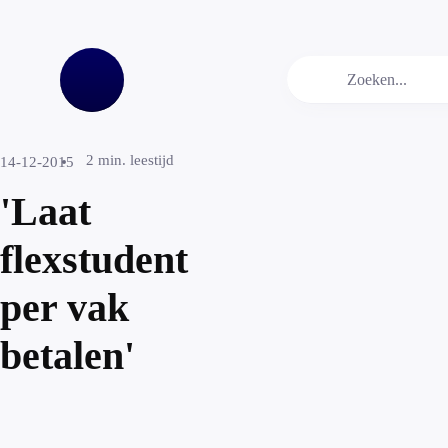
2
min. leestijd
14-12-2015
'Laat
flexstudent
per vak
betalen'