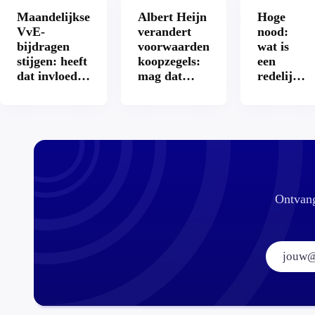
Maandelijkse
Albert Heijn
Hoge
VvE-
verandert
nood:
bijdragen
voorwaarden
wat is
stijgen: heeft
koopzegels:
een
dat invloed
mag dat
redelijke
op je
zomaar?
prijs
hypotheek?
voor een
openbaar
toilet?
Ontvang