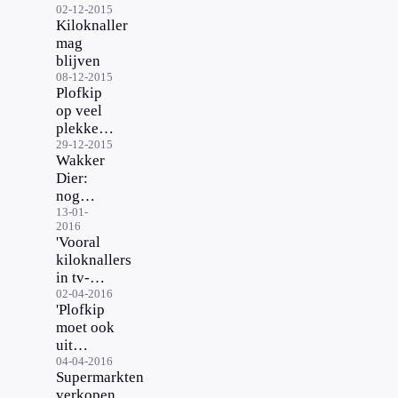
02-12-2015
Kiloknaller
mag
blijven
08-12-2015
Plofkip
op veel
plekken
uit de
29-12-2015
Wakker
schappen
Dier:
nog
altijd
13-01-
2016
plofkip
'Vooral
bij de
kiloknallers
Lidl
in tv-
reclame
02-04-2016
'Plofkip
supers'
moet ook
uit
restaurants'
04-04-2016
Supermarkten
verkopen