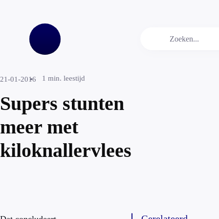
1
min. leestijd
21-01-2016
Supers stunten
meer met
kiloknallervlees
Gerelateerd