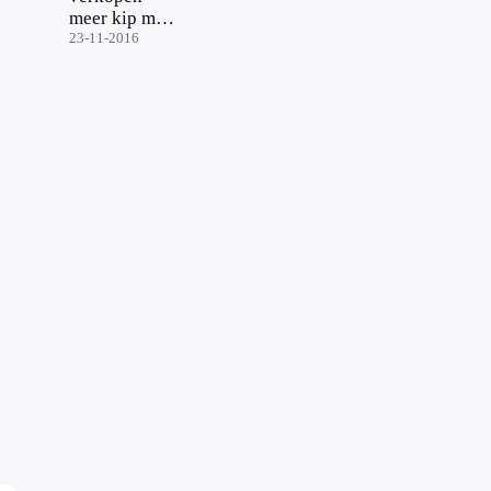
meer kip met
keurmerk
23-11-2016