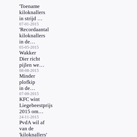
'Toename
kiloknallers
in strijd met
afspraak'
07-01-2015
'Recordaantal
kiloknallers
in de
aanbieding'
05-05-2015
Wakker
Dier richt
pijlen weer
op
08-08-2015
Minder
kiloknallers
plofkip
in de
schappen
07-09-2015
KFC wint
Liegebeestprijs
2015 om
plofkip
24-11-2015
PvdA wil af
van de
'kiloknallers'