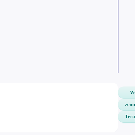
Wo
zonn
Teru