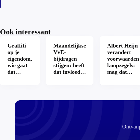
Ook interessant
Graffiti
Maandelijkse
Albert Heijn
op je
VvE-
verandert
eigendom,
bijdragen
voorwaarden
wie gaat
stijgen: heeft
koopzegels:
dat
dat invloed
mag dat
betalen?
op je
zomaar?
hypotheek?
Ontvang