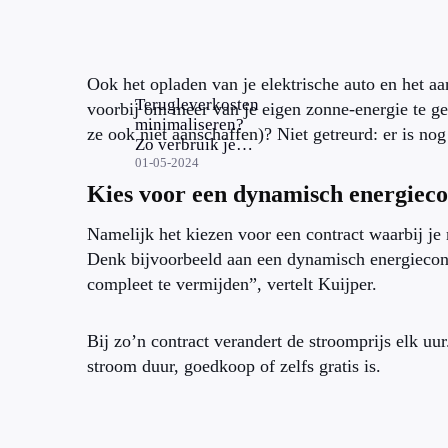
Ook het opladen van je elektrische auto en het 
Terugleverkosten
voorbij om meer van je eigen zonne-energie te geb
minimaliseren?
ze ook niet aanschaffen)? Niet getreurd: er is no
Zo verbruik je
meer van je
01-05-2024
eigen zonne-
Kies voor een dynamisch energieco
energie
Namelijk het kiezen voor een contract waarbij je 
Denk bijvoorbeeld aan een dynamisch energiecont
compleet te vermijden”, vertelt Kuijper.
Bij zo’n contract verandert de stroomprijs elk u
stroom duur, goedkoop of zelfs gratis is.