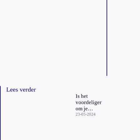
Lees verder
Is het
voordeliger
om je
zonnepanelen
23-05-2024
uit te zetten
tijdens je
vakantie?