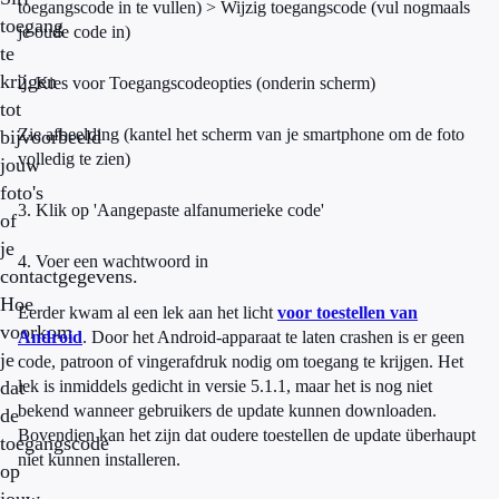
toegangscode in te vullen) > Wijzig toegangscode (vul nogmaals
toegang
je oude code in)
te
krijgen
2. Kies voor Toegangscodeopties (onderin scherm)
tot
Zie afbeelding (kantel het scherm van je smartphone om de foto
bijvoorbeeld
volledig te zien)
jouw
foto's
3. Klik op 'Aangepaste alfanumerieke code'
of
je
4. Voer een wachtwoord in
contactgegevens.
Hoe
Eerder kwam al een lek aan het licht
voor toestellen van
voorkom
Android
. Door het Android-apparaat te laten crashen is er geen
je
code, patroon of vingerafdruk nodig om toegang te krijgen. Het
dat
lek is inmiddels gedicht in versie 5.1.1, maar het is nog niet
bekend wanneer gebruikers de update kunnen downloaden.
de
Bovendien kan het zijn dat oudere toestellen de update überhaupt
toegangscode
niet kunnen installeren.
op