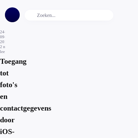
24-
09-
2015
2
min.
leestijd
Toegang
tot
foto's
en
contactgegevens
door
iOS-