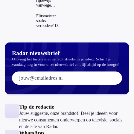
rijbewijs
vanwege
AD(H)D of
autisme? Zo
Flitsmeister
verwijder je
straks
hem
verboden? Dit
zijn de regels
in Nederland
en het
buitenland
Radar nieuwsbrief
Ontvang het laatste nieuws rechtstreeks in je inbox. Schrijf je
vandaag nog in voor onze nieuwsbrief en blijf altijd op de hoogte!
E-mailadres:
Tip de redactie
Jouw suggestie, onze brandstof! Deel je ideeën voor
nieuwe consumenten onderwerpen op televisie, socials
en de site van Radar.
WhatsApp