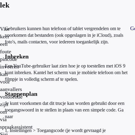
lek
Ge
Vier
Gebruikers kunnen hun telefoon of tablet vergrendelen om te
voorkomen dat bestanden (ook opgeslagen in je iCloud), zoals
keer
foto's, mails contacten, voor iedereen toegankelijk zijn.
een
foute
Inbreken
pincode
Een YouTube-gebruiker laat zien hoe je op toestellen met iOS 9
invoeren
kunt inbreken. Kantel het scherm van je mobiele telefoon om het
kan
filmpje in volledig scherm af te spelen.
voor
aanvallers
Stappenplan
voldoende
Je kunt voorkomen dat dit trucje kan worden gebruikt door een
zijn
toegangswoord in te stellen in plaats van een simpele code. Ga
om
naar
via
spraakassistent
1. Instellingen > Toegangscode (je wordt gevraagd je
Siri