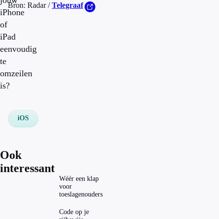
jouw
Bron: Radar /
Telegraaf
iPhone
of
iPad
eenvoudig
te
omzeilen
is?
iOS
Ook
interessant
Wéér een klap
voor
toeslagenouders
Code op je