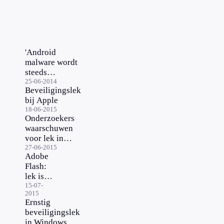
'Android
malware wordt
steeds
kwaadaardiger'
25-06-2014
Beveiligingslek
bij Apple
18-06-2015
Onderzoekers
waarschuwen
voor lek in
Android
27-06-2015
Adobe
Flash:
lek is
gedicht
15-07-
2015
(updates
Ernstig
in
beveiligingslek
artikel)
in Windows