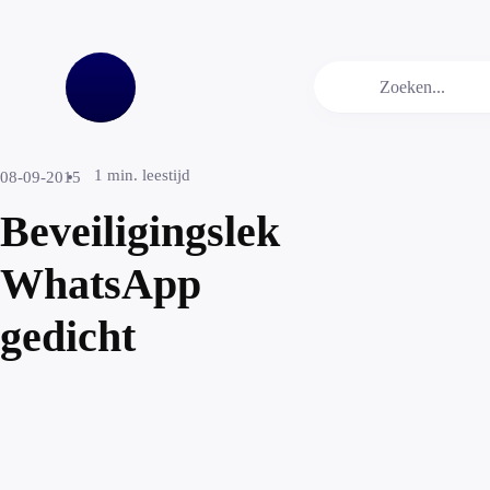
1
min. leestijd
08-09-2015
Beveiligingslek
WhatsApp
gedicht