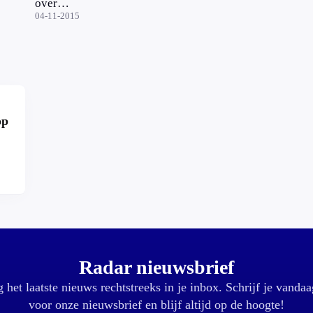
over
'verlopen'
04-11-2015
WhatsApp
op
r?
Radar nieuwsbrief
 het laatste nieuws rechtstreeks in je inbox. Schrijf je vandaa
voor onze nieuwsbrief en blijf altijd op de hoogte!