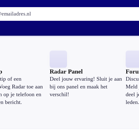
E-mailadres:
p
Radar Panel
For
tip of een
Deel jouw ervaring! Sluit je aan
Discu
Voeg Radar toe aan
bij ons panel en maak het
Meld 
n op je telefoon en
verschil!
deel 
en bericht.
leden