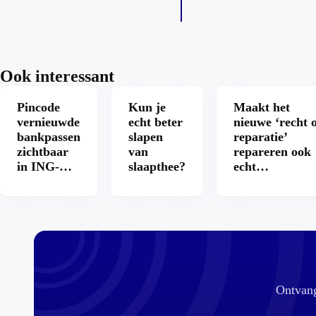
Ook interessant
Pincode
Kun je
Maakt het
vernieuwde
echt beter
nieuwe ‘recht 
bankpassen
slapen
reparatie’
zichtbaar
van
repareren ook
in ING-
slaapthee?
echt
app: is dat
aantrekkelijke
wel veilig?
Ontvang