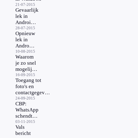
21-07-2015
Gevaarlijk
lek in
Android
ontdekt
28-07-2015
Opnieuw
lek in
Android
ontdekt
10-08-2015
Waarom
je zo snel
mogelijk
iOS 9
16-09-2015
Toegang tot
moet
foto's en
installeren
contactgegevens
door iOS-lek
24-09-2015
CBP:
WhatsApp
schendt
privacy
03-11-2015
Vals
niet meer
bericht