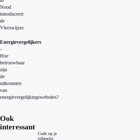
in
Nood
introduceert
de
Vleeswijzer.
Energievergelijkers
-
Hoe
betrouwbaar
zijn
de
uitkomsten
van
energievergelijkingswebsites?
Ook
interessant
Code op je
rijbewijs