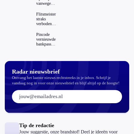
vanwege
AD(H)D of
autisme?
Flitsmeister
Zo
straks
verwijder
verboden?
je hem
Dit zijn de
regels in
Pincode
Nederland
vernieuwde
en het
bankpassen
buitenland
zichtbaar in
ING-app:
is dat wel
veilig?
Radar nieuwsbrief
Ontvang het laatste nieuws rechtstreeks in je inbox. Schrijf je
vandaag nog in voor onze nieuwsbrief en blijf altijd op de hoogte!
E-mailadres:
Tip de redactie
Jouw suggestie, onze brandstof! Deel je ideeën voor