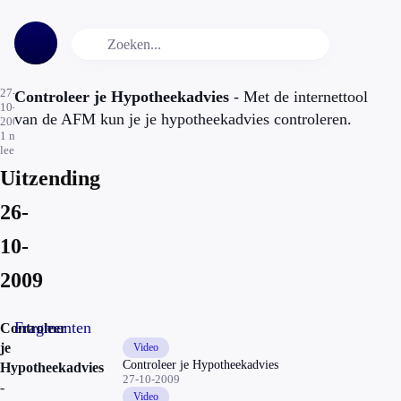
27-
Controleer je Hypotheekadvies
- Met de internettool
10-
van de AFM kun je je hypotheekadvies controleren.
2009
1
min.
leestijd
Uitzending
26-
10-
2009
Fragmenten
Controleer
je
Video
Controleer je Hypotheekadvies
Hypotheekadvies
27-10-2009
-
Video