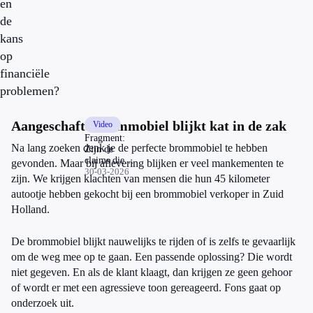
en
de
kans
op
financiële
problemen?
Aangeschafte brommobiel blijkt kat in de zak
Video
Fragment:
Na lang zoeken denk je de perfecte brommobiel te hebben
Zijn de
claims die
gevonden. Maar bij aflevering blijken er veel mankementen te
influencers
30-03-2026
zijn. We krijgen klachten van mensen die hun 45 kilometer
doen over
autootje hebben gekocht bij een brommobiel verkoper in Zuid
Vitakruid
betrouwbaar?
Holland.
De brommobiel blijkt nauwelijks te rijden of is zelfs te gevaarlijk
om de weg mee op te gaan. Een passende oplossing? Die wordt
niet gegeven. En als de klant klaagt, dan krijgen ze geen gehoor
of wordt er met een agressieve toon gereageerd. Fons gaat op
onderzoek uit.