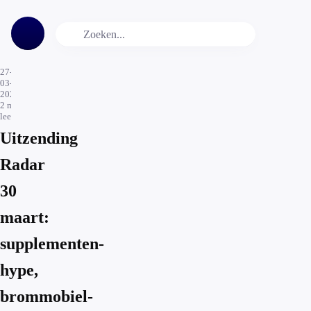
27-
03-
2026
2
min.
leestijd
Uitzending
Radar
30
maart:
supplementen-
hype,
brommobiel-