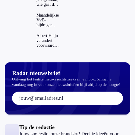
wie gaat dat
betalen?
Maandelijkse
VvE-
bijdragen
stijgen: heeft
dat invloed
Albert Heijn
op je
verandert
hypotheek?
voorwaarden
koopzegels:
mag dat
zomaar?
Radar nieuwsbrief
Ontvang het laatste nieuws rechtstreeks in je inbox. Schrijf je
vandaag nog in voor onze nieuwsbrief en blijf altijd op de hoogte!
E-mailadres:
Tip de redactie
Jouw suggestie, onze brandstof! Deel je ideeën voor