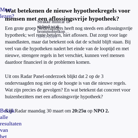
Meer
Wat betekenen de nieuwe hypotheekregels voor
lezen?
mensen met een aflossingsvrije hypotheek?
Strakke minicar of
rijdend wrak:
Een grote groep Nederlanders heeft nog steeds een aflossingsvrije
brommobielkopers
hypotheek; wel rente betalen, niet aflossen. Dat zorgt voor lage
ontvangen
30-03-2026
maandlasten, maar dat betekent ook dat de schuld blijft staan. Bij
voertuig vol
mankementen
veel van die hypotheken nadert het einde van de looptijd en met
nieuwe, strengere regels in het verschiet, kunnen veel mensen
daardoor financieel in de problemen komen.
Uit ons Radar Panel-onderzoek blijkt dat 2 op de 3
ondervraagden nog niet op de hoogte is van die nieuwe regels.
Wat zijn precies de gevolgen? En wat betekent dat concreet voor
huizenbezitters met een aflossingsvrije hypotheek?
Bekijk
Kijk Radar maandag 30 maart om
20:25u
op
NPO 2.
alle
resultaten
van
het