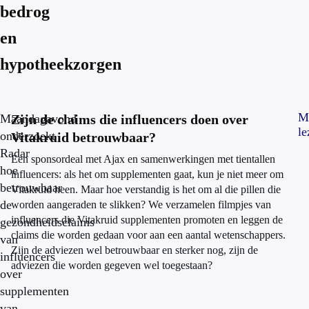
bedrog
en
hypotheekzorgen
M
Maandagavond
Zijn de claims die influencers doen over
le
onderzoekt
Vitakruid betrouwbaar?
Radar
Een sponsordeal met Ajax en samenwerkingen met tientallen
hoe
influencers: als het om supplementen gaat, kun je niet meer om
betrouwbaar
Vitakruid heen. Maar hoe verstandig is het om al die pillen die
de
worden aangeraden te slikken? We verzamelen filmpjes van
influencers die Vitakruid supplementen promoten en leggen de
gezondheidsclaims
claims die worden gedaan voor aan een aantal wetenschappers.
van
Zijn de adviezen wel betrouwbaar en sterker nog, zijn de
influencers
adviezen die worden gegeven wel toegestaan?
over
supplementen
van