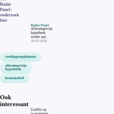
Radar
Panel-
onderzoek
hier
Radar Panel
Aflossingsvrije
hypotheek
verder aan
banden,
30-03-2026
eigenaren zien
mogelijke
problemen niet
voedingssupplement
aflossingsvrije
hypotheek
brommobiel
Ook
interessant
Graffiti op
je eigendom,