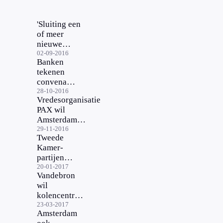
'Sluiting een
of meer
nieuwe
kolencentrales
02-09-2016
Banken
noodzakelijk'
tekenen
convenant
tegen
28-10-2016
Vredesorganisatie
misstanden
PAX wil
Amsterdam
bloedkolenvrij
29-11-2016
Tweede
maken
Kamer-
partijen
oneens met
20-01-2017
Vandebron
uitstel van
wil
sluiting
kolencentrale
kolencentrales
Nuon kopen
23-03-2017
Amsterdam
en sluiten