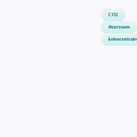
CO2
duurzaam
kolencentrale