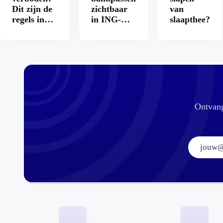
Dit zijn de
zichtbaar
van
regels in
in ING-
slaapthee?
Nederland
app: is dat
en het
wel veilig?
buitenland
Ontvang