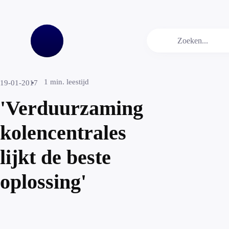
1
min. leestijd
19-01-2017
'Verduurzaming
kolencentrales
lijkt de beste
oplossing'