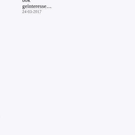
ook
geïnteresseerd
in
24-03-2017
kolencentrale
Nuon