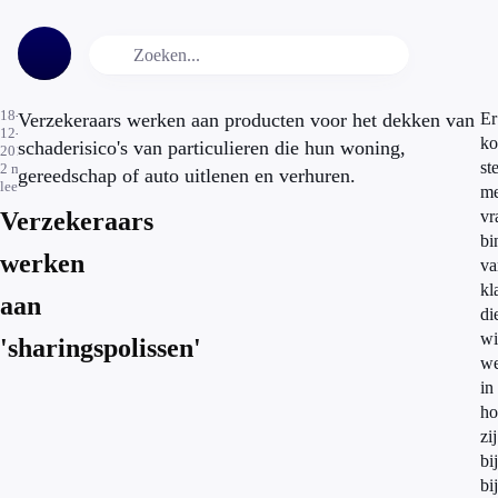
18-
Verzekeraars werken aan producten voor het dekken van
Er
12-
k
schaderisico's van particulieren die hun woning,
2014
st
2
min.
gereedschap of auto uitlenen en verhuren.
leestijd
me
Verzekeraars
vr
bi
werken
va
kl
aan
di
wi
'sharingspolissen'
we
in
ho
zij
bi
bij