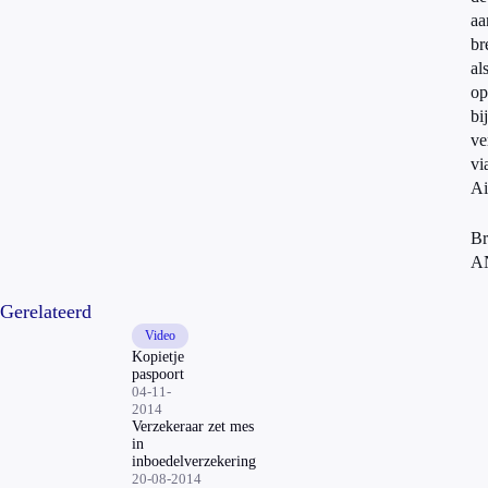
aa
br
al
op
bij
ve
vi
Ai
Br
A
Gerelateerd
Video
Kopietje
paspoort
04-11-
2014
Verzekeraar zet mes
in
inboedelverzekering
20-08-2014