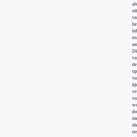
al
ui
va
be
in
en
aa
Di
v
de
op
va
ti
ve
va
wo
do
me
di
ee