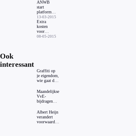
ANWB
start
platform
particuliere
13-03-2015
autohuur
Extra
kosten
voor
mensen
08-05-2015
met
budgetpolis
Ook
interessant
Graffiti op
je eigendom,
wie gaat dat
betalen?
Maandelijkse
VvE-
bijdragen
stijgen: heeft
dat invloed
Albert Heijn
op je
verandert
hypotheek?
voorwaarden
koopzegels:
mag dat