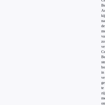
Ce
Be
A
ki
na
de
mo
va
zo
ve
Ce
Be
ste
bo
in
ve
ge
te
zi
me
on