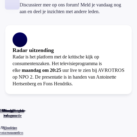
Discussieer mee op ons forum! Meld je vandaag nog
aan en deel je inzichten met andere leden.
Radar uitzending
Radar is het platform met de kritische kijk op
consumentenzaken. Het televisieprogramma is
elke
maandag om 20:25
uur live te zien bij AVROTROS
op NPO 2. De presentatie is in handen van Antoinette
Hertsenberg en Fons Hendriks.
Home
Actueel
Uitzendingen
Reacties
Programma-
Veelgestelde
informatie
vragen
Algemene
Privacy
Cookies
voorwaarden
statements