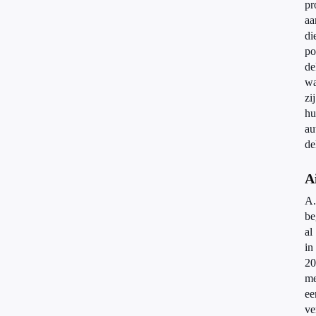
pr
aa
di
po
de
wa
zij
hu
au
de
A
A.
be
al
in
20
me
ee
ve