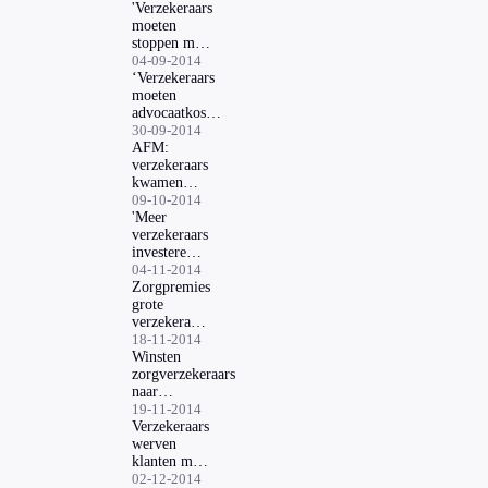
'Verzekeraars
moeten
stoppen met
geheim
04-09-2014
schikken'
‘Verzekeraars
moeten
advocaatkosten
volledig
30-09-2014
vergoeden’
AFM:
verzekeraars
kwamen
afspraken
09-10-2014
niet na
'Meer
verzekeraars
investeren
duurzaam'
04-11-2014
Zorgpremies
grote
verzekeraars
bekend
18-11-2014
Winsten
zorgverzekeraars
naar
verzekerden
19-11-2014
Verzekeraars
werven
klanten met
zorggeld
02-12-2014