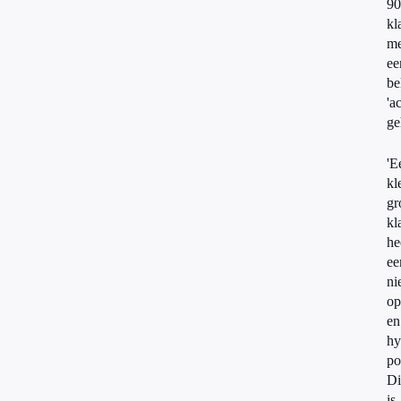
90
kl
me
ee
be
'ac
ge
'E
kl
gr
kl
he
ee
ni
o
en
hy
po
Di
is