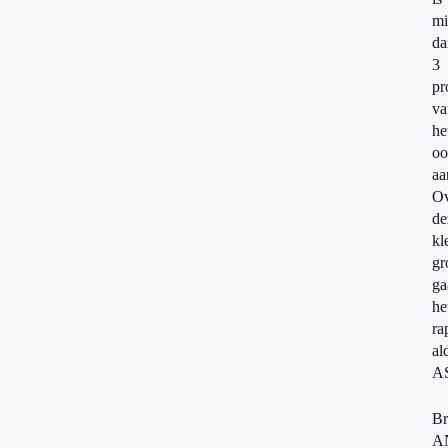
mi
da
3
pr
va
he
oo
aa
Ov
de
kl
gr
ga
he
ra
al
A
Br
A