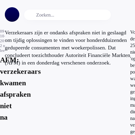
09-
Verzekeraars zijn er ondanks afspraken niet in geslaagd
Vo
10-
de
om tijdig oplossingen te vinden voor honderdduizenden
2014
25
2
min.
gedupeerde consumenten met woekerpolissen. Dat
leestijd
ni
concludeert toezichthouder Autoriteit Financiële Markten
AFM:
'o
(AFM) in een donderdag verschenen onderzoek.
be
verzekeraars
po
wa
kwamen
we
ge
afspraken
in
niet
ma
di
na
na
ve
ge