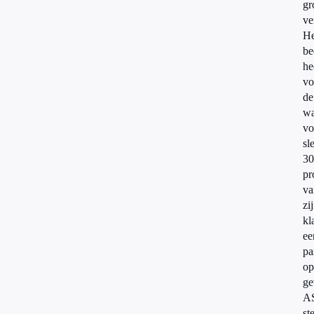
gr
ve
He
be
he
vo
de
w
vo
sl
30
pr
va
zi
kl
ee
pa
op
ge
A
ste