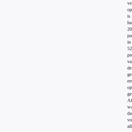
ve
op
is
ha
20
pa
in
52
pr
va
de
ge
ee
op
ge
Af
w
da
vo
al