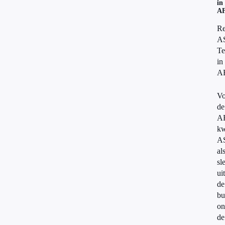
in
A
Re
A
Te
in
A
Vo
de
A
k
A
al
sl
uit
de
bu
on
de