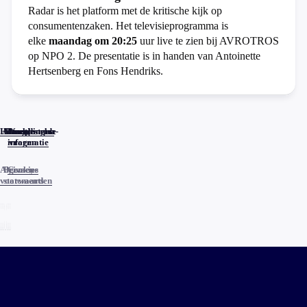
Radar is het platform met de kritische kijk op
consumentenzaken. Het televisieprogramma is
elke
maandag om 20:25
uur live te zien bij AVROTROS
op NPO 2. De presentatie is in handen van Antoinette
Hertsenberg en Fons Hendriks.
Home
Actueel
Uitzendingen
Reacties
Programma-
Veelgestelde
informatie
vragen
Algemene
Privacy
Cookies
voorwaarden
statements