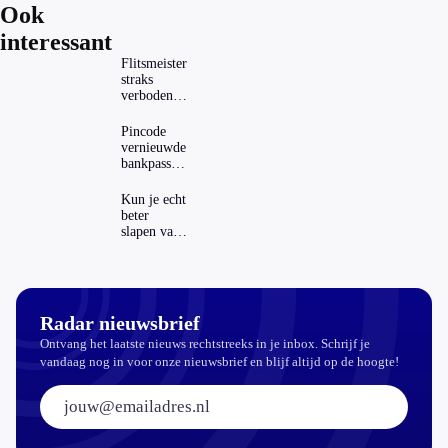
Ook
interessant
Flitsmeister
straks
verboden?
Dit zijn de
regels in
Pincode
Nederland
vernieuwde
en het
bankpassen
buitenland
zichtbaar in
ING-app:
Kun je echt
is dat wel
beter
veilig?
slapen van
slaapthee?
Radar nieuwsbrief
Ontvang het laatste nieuws rechtstreeks in je inbox. Schrijf je
vandaag nog in voor onze nieuwsbrief en blijf altijd op de hoogte!
E-mailadres: