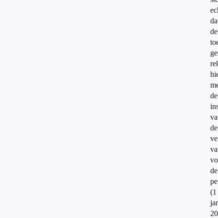
ec
da
de
to
ge
re
hi
me
de
in
va
de
ve
va
vo
de
pe
(1
ja
20