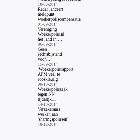
18-06-2014
Radar lanceert
meldpunt
woekerpoliscompensatie
01-09-2014
Vereniging
Woekerpolis.nl
het land in met
Woekertoer
06-09-2014
Geen
rechtsbijstand
voor
woekerpolis
15-09-2014
na 2007
'Woekerpolisrapport
AFM veel te
rooskleurig'
09-10-2014
Woekerpoliszaak
tegen NN
tijdelijk
opgeschort
14-10-2014
Verzekeraars
werken aan
'sharingspolissen'
18-12-2014