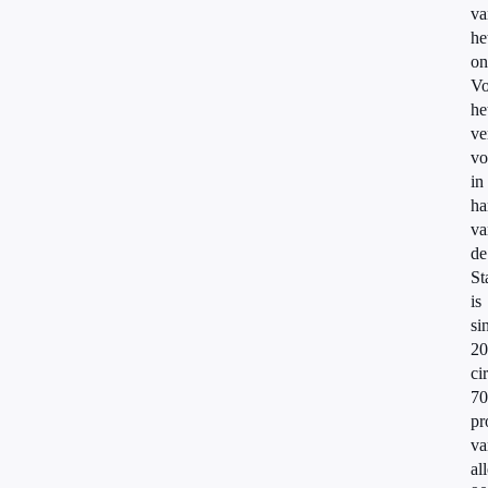
va
he
on
Vo
he
ve
vo
in
ha
va
de
St
is
si
20
ci
70
pr
va
al