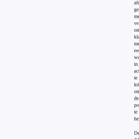
af
ge
me
ve
o
kl
me
ee
wo
in
ac
te
kr
o
de
po
te
he
D