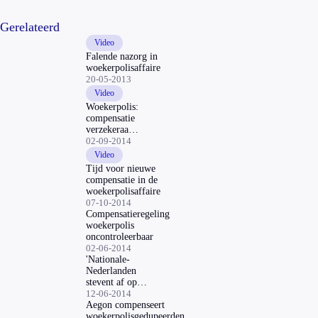
Gerelateerd
Video
Falende nazorg in
woekerpolisaffaire
20-05-2013
Video
Woekerpolis:
compensatie
verzekeraars
klopt niet
02-09-2014
Video
Tijd voor nieuwe
compensatie in de
woekerpolisaffaire
07-10-2014
Compensatieregeling
woekerpolis
oncontroleerbaar
02-06-2014
'Nationale-
Nederlanden
stevent af op
verlies in
12-06-2014
woekerpoliszaak'
Aegon compenseert
woekerpolisgedupeerden