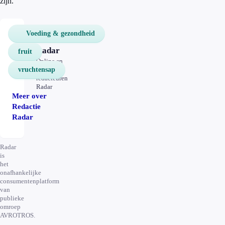
zijn.”
Voeding & gezondheid
Redactie
Radar
fruit
Online en
vruchtensap
televisie
redacteuren
Radar
Meer over
Redactie
Radar
Radar
is
het
onafhankelijke
consumentenplatform
van
publieke
omroep
AVROTROS.