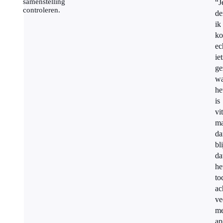
samenstelling
“J
controleren.
de
ik
ko
ec
iet
ge
wa
he
is
vi
ma
da
bli
da
he
to
ac
ve
me
ap