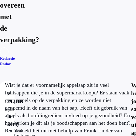
overeen
met
de
verpakking?
Redactie
Radar
Wist je dat er voornamelijk appelsap zit in veel
W
fruitsappen die je in de supermarkt koopt? Er staan vaak
b
⚡
geen appels op de verpakking en ze worden niet
j
TL;DR
genoemd in de naam van het sap. Heeft dit gebruik van
s
(In
appels als hoofdingrediënt invloed op je gezondheid? En
het
v
hoe herken je dit als je boodschappen aan het doen bent?
kort)
ui
Radar zoekt het uit met behulp van Frank Linder van
Veel
a
fruitsappen