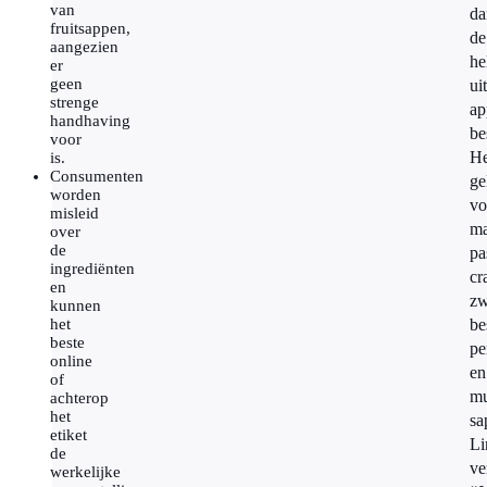
van
da
fruitsappen,
de
aangezien
he
er
geen
uit
strenge
ap
handhaving
be
voor
He
is.
Consumenten
ge
worden
vo
misleid
ma
over
de
pa
ingrediënten
cr
en
zw
kunnen
het
be
beste
pe
online
en
of
mu
achterop
het
sa
etiket
Li
de
ve
werkelijke