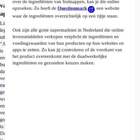
over de ingrediënten van fruitsappen, kan je die online
vaker
opzoeken. Zo heeft de
Questionmark
een website
appelsap?
waar de ingrediënten overzichtelijk op een rijtje staan.
Linder
legt
Ook zijn alle grote supermarkten in Nederland die online
levensmiddelen verkopen verplicht de ingrediënten en
uit:
voedingswaarden van hun producten op hun websites en
"Appelsap
apps te zetten. Zo kan jij controleren of de voorkant van
is
het product overeenkomt met de daadwerkelijke
een
ingrediënten en gezondere keuzes maken.
bulkproduct
dat
veel
meer
gemaakt
wordt
en
veel
goedkoper
is.”
Daarnaast