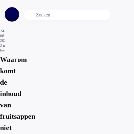
24-
06-
2026
3
min.
leestijd
Waarom
komt
de
inhoud
van
fruitsappen
niet