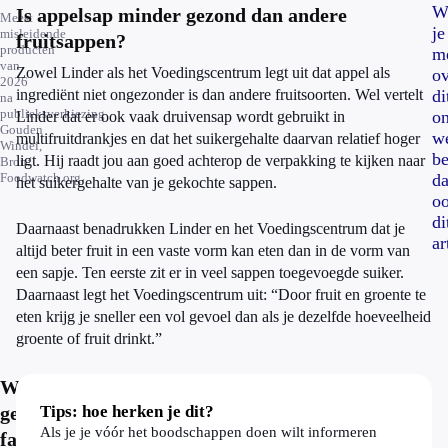
W
Is appelsap minder gezond dan andere
Meest
je
misleidende
fruitsappen?
producten
m
van
Zowel Linder als het Voedingscentrum legt uit dat appel als
ov
2026
ingrediënt niet ongezonder is dan andere fruitsoorten. Wel vertelt
di
na
publieksverkiezing
o
Linder dat er ook vaak druivensap wordt gebruikt in
Gouden
we
multifruitdrankjes en dat het suikergehalte daarvan relatief hoger
Windei,
be
ligt. Hij raadt jou aan goed achterop de verpakking te kijken naar
Bron:
Foodwatch.org
d
het suikergehalte van je gekochte sappen.
o
di
Daarnaast benadrukken Linder en het Voedingscentrum dat je
ar
altijd beter fruit in een vaste vorm kan eten dan in de vorm van
een sapje. Ten eerste zit er in veel sappen toegevoegde suiker.
Daarnaast legt het Voedingscentrum uit: “Door fruit en groente te
eten krijg je sneller een vol gevoel dan als je dezelfde hoeveelheid
groente of fruit drinkt.”
Waarom
gebruiken
Tips: hoe herken je dit?
Als je je vóór het boodschappen doen wilt informeren
fabrikanten