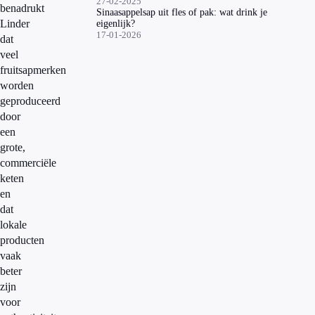
27-02-2025
benadrukt
Sinaasappelsap uit fles of pak: wat drink je
Linder
eigenlijk?
17-01-2026
dat
veel
fruitsapmerken
worden
geproduceerd
door
een
grote,
commerciële
keten
en
dat
lokale
producten
vaak
beter
zijn
voor