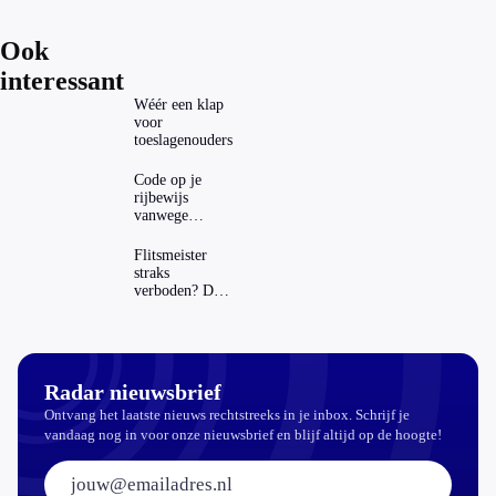
Ook
interessant
Wéér een klap
voor
toeslagenouders
Code op je
rijbewijs
vanwege
AD(H)D of
autisme? Zo
Flitsmeister
verwijder je
straks
hem
verboden? Dit
zijn de regels
in Nederland
en het
buitenland
Radar nieuwsbrief
Ontvang het laatste nieuws rechtstreeks in je inbox. Schrijf je
vandaag nog in voor onze nieuwsbrief en blijf altijd op de hoogte!
E-mailadres: