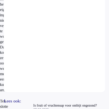
het
eigenlijke
ingrediënt
niet
vers
te
worden
gebruikt.
Dan
komen
ze
ook
weg
met
een
kunstmatig
aroma.”
Lees ook:
Ten
Is fruit of vruchtensap voor ontbijt ongezond?
slotte