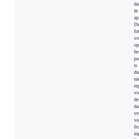
da
in
ap
D
fo
vo
op
he
pa
is
du
ni
re
vo
de
da
ve
va
fru
in