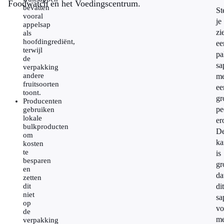
Foodwatch en het Voedingscentrum.
bevatten
St
vooral
je
appelsap
zi
als
hoofdingrediënt,
ee
terwijl
pa
de
sa
verpakking
andere
me
fruitsoorten
ee
toont.
gr
Producenten
pe
gebruiken
lokale
er
bulkproducten
D
om
ka
kosten
te
is
besparen
gr
en
da
zetten
dit
dit
niet
sa
op
vo
de
me
verpakking