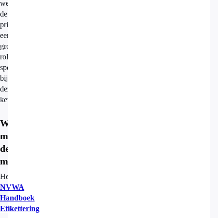
werkelijkheid
de
prijs
een
grotere
rol
speelt
bij
deze
keuze.
Waarom
mag
deze
misleiding?
Het
NVWA
Handboek
Etikettering