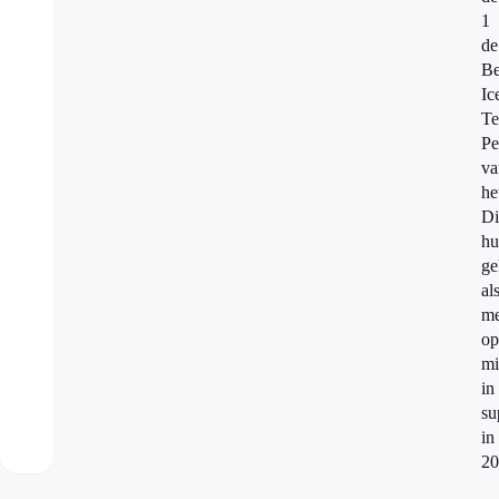
1
de
Be
Ic
Te
Pe
va
he
Di
hu
ge
al
me
op
mi
in
su
in
20