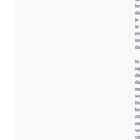
be
da
je
in
ee
in
da
In
sa
di
da
me
so
fru
be
zi
me
ve
vi