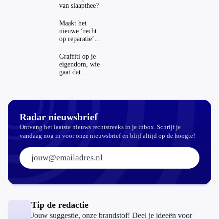
van slaapthee?
Maakt het
nieuwe ‘recht
op reparatie’
repareren ook
echt
Graffiti op je
aantrekkelijker?
eigendom, wie
gaat dat
betalen?
Radar nieuwsbrief
Ontvang het laatste nieuws rechtstreeks in je inbox. Schrijf je
vandaag nog in voor onze nieuwsbrief en blijf altijd op de hoogte!
E-mailadres:
Tip de redactie
Jouw suggestie, onze brandstof! Deel je ideeën voor