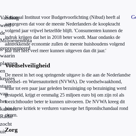
Ge
Vandaag
Nationaal Instituut voor Budgetvoorlichting (Nibud) heeft al
aangegeven dat voor de meeste Nederlanders de koopkracht
werd
volgend jaar vrijwel hetzelfde blijft. 'Consumenten kunnen de
de
indruk krijgen dat het in 2018 beter wordt. Maar ondanks de
Miljoenennota
aantrekkende economie zullen de meeste huishoudens volgend
gepresenteerd
jaar niet heel veel meer kunnen uitgeven dan dit jaar.'
waarin
plannen
Voedselveiligheid
en
De meest in het oog springende uitgave is die aan de Nederlandse
keuzes
Voedsel- en Warenautoriteit (NVWA). De voedselwaakhond,
staan
waar tot een paar jaar geleden bezuiniging op bezuiniging werd
van
gestapeld, krijgt er eenmalig 25 miljoen euro bij om zijn rol als
het
toezichthouder beter te kunnen uitvoeren. De NVWA kreeg dit
kabinet.
jaar forse kritiek te verduren vanwege het fipronilschandaal rond
eieren.
Radar
zocht
Zorg
uit