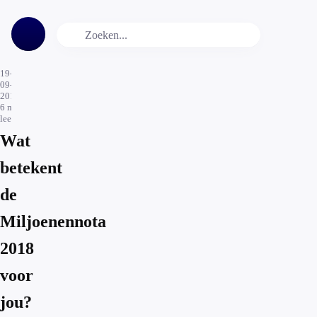
19-
09-
2017
6
min.
leestijd
Wat
betekent
de
Miljoenennota
2018
voor
jou?