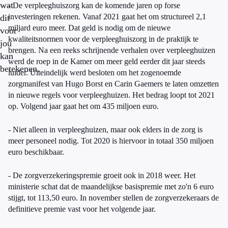
wat
- De verpleeghuiszorg kan de komende jaren op forse
investeringen rekenen. Vanaf 2021 gaat het om structureel 2,1
dit
miljard euro meer. Dat geld is nodig om de nieuwe
voor
kwaliteitsnormen voor de verpleeghuiszorg in de praktijk te
jou
brengen. Na een reeks schrijnende verhalen over verpleeghuizen
kan
werd de roep in de Kamer om meer geld eerder dit jaar steeds
betekenen.
luider. Uiteindelijk werd besloten om het zogenoemde
zorgmanifest van Hugo Borst en Carin Gaemers te laten omzetten
in nieuwe regels voor verpleeghuizen. Het bedrag loopt tot 2021
op. Volgend jaar gaat het om 435 miljoen euro.
- Niet alleen in verpleeghuizen, maar ook elders in de zorg is
meer personeel nodig. Tot 2020 is hiervoor in totaal 350 miljoen
euro beschikbaar.
- De zorgverzekeringspremie groeit ook in 2018 weer. Het
ministerie schat dat de maandelijkse basispremie met zo'n 6 euro
stijgt, tot 113,50 euro. In november stellen de zorgverzekeraars de
definitieve premie vast voor het volgende jaar.