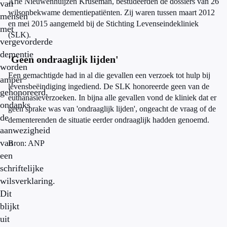
Arie Nieuwenhuijzen Kruseman, bestudeerden de dossiers van 26
van
wilsonbekwame dementiepatiënten. Zij waren tussen maart 2012
mensen
en mei 2015 aangemeld bij de Stichting Levenseindekliniek
met
(SLK).
vergevorderde
dementie
'Geen ondraaglijk lijden'
worden
Een gemachtigde had in al die gevallen een verzoek tot hulp bij
amper
levensbeëindiging ingediend. De SLK honoreerde geen van de
gehonoreerd,
euthanasieverzoeken. In bijna alle gevallen vond de kliniek dat er
ondanks
geen sprake was van 'ondraaglijk lijden', ongeacht de vraag of de
de
dementerenden de situatie eerder ondraaglijk hadden genoemd.
aanwezigheid
van
Bron: ANP
een
schriftelijke
wilsverklaring.
Dit
blijkt
uit