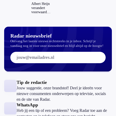
dat invloed
Albert Heijn
op je
verandert
hypotheek?
voorwaarden
koopzegels:
mag dat
zomaar?
Radar nieuwsbrief
Ontvang het laatste nieuws rechtstreeks in je inbox. Schrijf je
vandaag nog in voor onze nieuwsbrief en blijf altijd op de hoogte!
E-mailadres:
Tip de redactie
Jouw suggestie, onze brandstof! Deel je ideeën voor
nieuwe consumenten onderwerpen op televisie, socials
en de site van Radar.
WhatsApp
Heb jij een tip of een probleem? Voeg Radar toe aan de