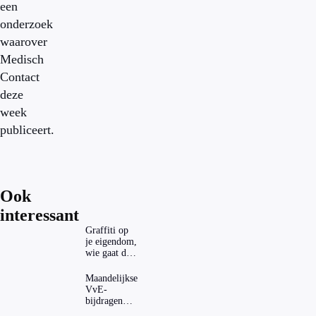
een
onderzoek
waarover
Medisch
Contact
deze
week
publiceert.
Ook
interessant
Graffiti op
je eigendom,
wie gaat dat
betalen?
Maandelijkse
VvE-
bijdragen
stijgen: heeft