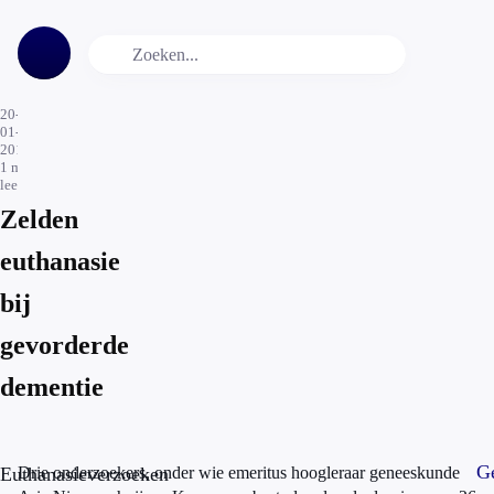
20-
01-
2016
1
min.
leestijd
Zelden
euthanasie
bij
gevorderde
dementie
Ge
Euthanasieverzoeken
Drie onderzoekers, onder wie emeritus hoogleraar geneeskunde