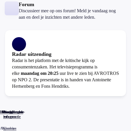
Forum
Discussieer mee op ons forum! Meld je vandaag nog
aan en deel je inzichten met andere leden.
Radar uitzending
Radar is het platform met de kritische kijk op
consumentenzaken. Het televisieprogramma is
elke
maandag om 20:25
uur live te zien bij AVROTROS
op NPO 2. De presentatie is in handen van Antoinette
Hertsenberg en Fons Hendriks.
Home
Actueel
Uitzendingen
Reacties
Programma-
Veelgestelde
informatie
vragen
Algemene
Privacy
Cookies