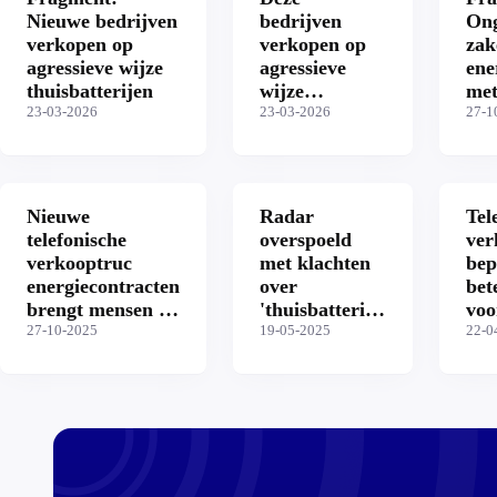
Nieuwe bedrijven
bedrijven
Ong
verkopen op
verkopen op
zak
agressieve wijze
agressieve
ene
thuisbatterijen
wijze
met
23-03-2026
thuisbatterijen
23-03-2026
27-1
Nieuwe
Radar
Tel
telefonische
overspoeld
ver
verkooptruc
met klachten
bep
energiecontracten
over
bet
brengt mensen in
'thuisbatterij-
voo
de problemen
27-10-2025
verkoper'
19-05-2025
22-0
Batteroo