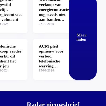
ewild
verkoop van
elijk
energiecontracten
rgiecontract
nog steeds niet
 volmacht
aan banden
0-2025
gelegd
27-10-2025
Meer
laden
efonische
ACM pleit
koop verder
opnieuw voor
erkt: dit
verbod
ekent het
telefonische
r jou
werving
4-2024
energiecontracten
15-03-2024
Radar nieuwsbrief