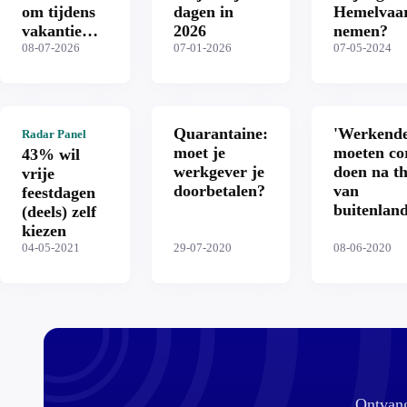
om tijdens
dagen in
Hemelvaart
vakantie
2026
nemen?
bereikbaar
08-07-2026
07-01-2026
07-05-2024
te zijn:
moet dat?
Quarantaine:
'Werkend
Radar Panel
moet je
moeten co
43% wil
werkgever je
doen na t
vrije
doorbetalen?
van
feestdagen
buitenlan
(deels) zelf
kiezen
04-05-2021
29-07-2020
08-06-2020
Ontvang