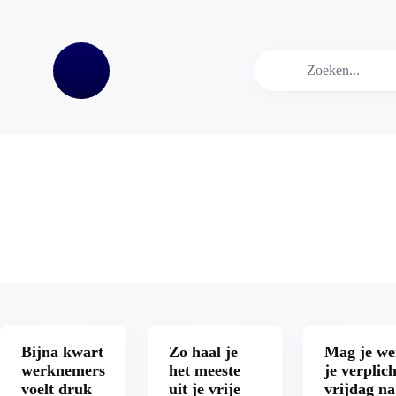
Bijna kwart
Zo haal je
Mag je we
werknemers
het meeste
je verplic
voelt druk
uit je vrije
vrijdag na