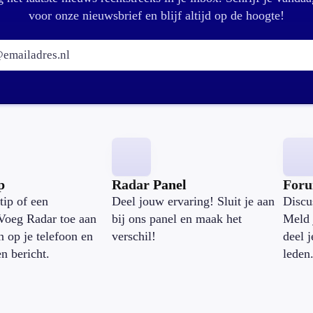
voor onze nieuwsbrief en blijf altijd op de hoogte!
E-mailadres:
p
Radar Panel
For
tip of een
Deel jouw ervaring! Sluit je aan
Discu
Voeg Radar toe aan
bij ons panel en maak het
Meld 
n op je telefoon en
verschil!
deel 
en bericht.
leden