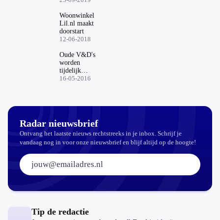
bij
woonwinkels'
Woonwinkel
Lil.nl maakt
doorstart
12-06-2018
Oude V&D's
worden
tijdelijk
woonwinkels
16-05-2016
Radar nieuwsbrief
Ontvang het laatste nieuws rechtstreeks in je inbox. Schrijf je
vandaag nog in voor onze nieuwsbrief en blijf altijd op de hoogte!
E-mailadres:
Tip de redactie