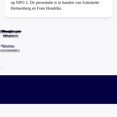
op NPO 2. De presentatie is in handen van Antoinette
Hertsenberg en Fons Hendriks.
Home
Actueel
Uitzendingen
Reacties
Programma-
Veelgestelde
informatie
vragen
Algemene
Privacy
Cookies
voorwaarden
statements