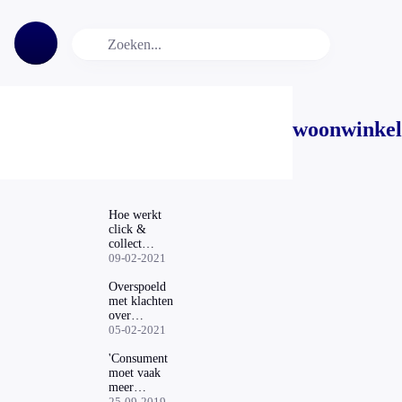
woonwinkel
Hoe werkt
click &
collect
tijdens de
09-02-2021
lockdown?
Overspoeld
met klachten
over
Kwantum:
05-02-2021
'Wachten tot
je een ons
'Consument
weegt'
moet vaak
meer
aanbetalen
25-09-2019