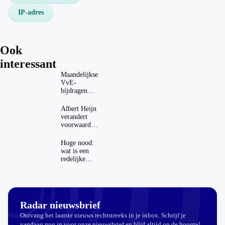
IP-adres
Ook
interessant
Maandelijkse
VvE-
bijdragen
stijgen: heeft
dat invloed
Albert Heijn
op je
verandert
hypotheek?
voorwaarden
koopzegels:
mag dat
Hoge nood:
zomaar?
wat is een
redelijke
prijs voor
een openbaar
toilet?
Radar nieuwsbrief
Ontvang het laatste nieuws rechtstreeks in je inbox. Schrijf je
vandaag nog in voor onze nieuwsbrief en blijf altijd op de hoogte!