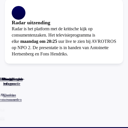
Radar uitzending
Radar is het platform met de kritische kijk op
consumentenzaken. Het televisieprogramma is
elke
maandag om 20:25
uur live te zien bij AVROTROS
op NPO 2. De presentatie is in handen van Antoinette
Hertsenberg en Fons Hendriks.
Home
Actueel
Uitzendingen
Reacties
Programma-
Veelgestelde
informatie
vragen
Algemene
Privacy
Cookies
voorwaarden
statements