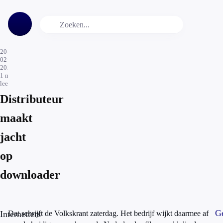
20-
02-
2016
1
min.
leestijd
Distributeur
maakt
jacht
op
downloader
Ge
Internetters
Dat schrijft de Volkskrant zaterdag. Het bedrijf wijkt daarmee af