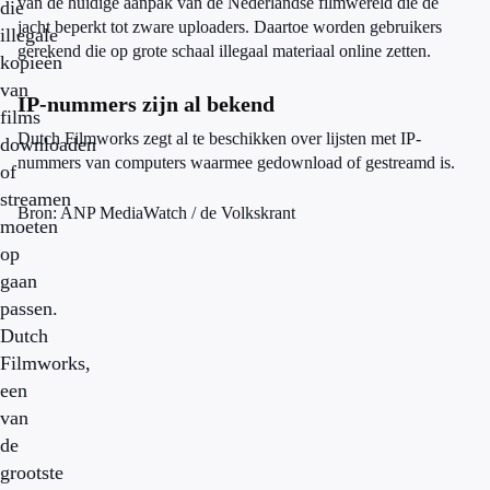
van de huidige aanpak van de Nederlandse filmwereld die de
die
jacht beperkt tot zware uploaders. Daartoe worden gebruikers
illegale
gerekend die op grote schaal illegaal materiaal online zetten.
kopieën
van
IP-nummers zijn al bekend
films
Dutch Filmworks zegt al te beschikken over lijsten met IP-
downloaden
nummers van computers waarmee gedownload of gestreamd is.
of
streamen
Bron: ANP MediaWatch / de Volkskrant
moeten
op
gaan
passen.
Dutch
Filmworks,
een
van
de
grootste