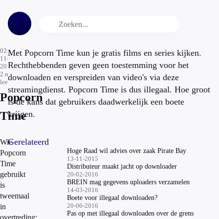
02-
Met Popcorn Time kun je gratis films en series kijken.
11-
Rechthebbenden geven geen toestemming voor het
2015
2
min.
downloaden en verspreiden van video's via deze
leestijd
streamingdienst. Popcorn Time is dus illegaal. Hoe groot
Popcorn
is de kans dat gebruikers daadwerkelijk een boete
krijgen.
Time
Gerelateerd
Wie
Hoge Raad wil advies over zaak Pirate Bay
Popcorn
13-11-2015
Time
Distributeur maakt jacht op downloader
gebruikt
20-02-2016
BREIN mag gegevens uploaders verzamelen
is
14-03-2016
tweemaal
Boete voor illegaal downloaden?
20-06-2016
in
Pas op met illegaal downloaden over de grens
overtreding: