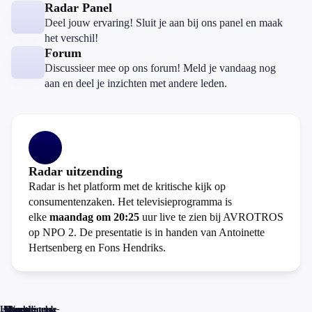
Radar Panel
Deel jouw ervaring! Sluit je aan bij ons panel en maak
het verschil!
Forum
Discussieer mee op ons forum! Meld je vandaag nog
aan en deel je inzichten met andere leden.
Radar uitzending
Radar is het platform met de kritische kijk op
consumentenzaken. Het televisieprogramma is
elke
maandag om 20:25
uur live te zien bij AVROTROS
op NPO 2. De presentatie is in handen van Antoinette
Hertsenberg en Fons Hendriks.
Home
Actueel
Uitzendingen
Reacties
Programma-
Veelgestelde