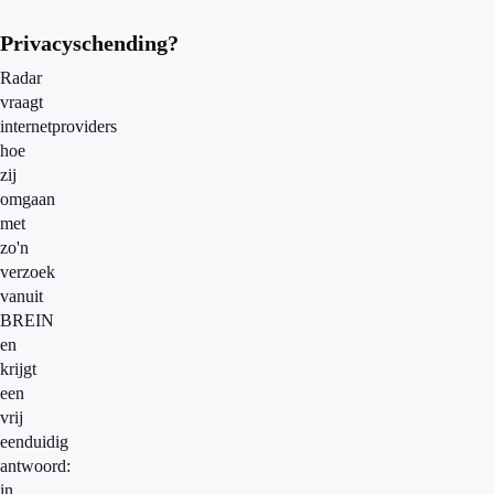
Privacyschending?
Radar
vraagt
internetproviders
hoe
zij
omgaan
met
zo'n
verzoek
vanuit
BREIN
en
krijgt
een
vrij
eenduidig
antwoord:
in