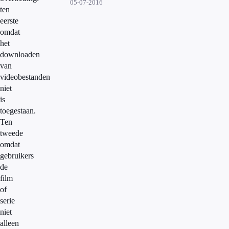
05-07-2016
ten
eerste
omdat
het
downloaden
van
videobestanden
niet
is
toegestaan.
Ten
tweede
omdat
gebruikers
de
film
of
serie
niet
alleen