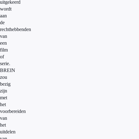
uitgekeerd
wordt
aan
de
rechthebbenden
van
een
film
of
serie.
BREIN
zou
bezig
zijn
met
het
voorbereiden
van
het
uitdelen
van