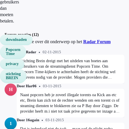
gebruikers
dan
moeten
betalen.
Forum reacties (12)
downloaden
Discussieer mee over dit onderwerp op het
Radar Forum
Popcorn
Door Radar
02-11-2015
Time
R
Stichting Brein dreigt met het uitdelen van boetes aan
privacy
gebruikers van de streamingdienst Popcorn Time. Om
Popcorn Time-kijkers te achterhalen heeft de stichting wel
stichting
gegevens nodig van de provider. Mogen providers die
BREIN
informatie zomaar geven? En hoe groot is de kans dat
Door Har06
03-11-2015
gebruikers daadwerkelijk een boete krijgen? Lees meer:
H
http://www.radartv.nl/uitzending/archief/detail/aflevering/02-
Naast popcorn heb je zoveel illegale torents oa Kick ass etc
11-2015/popcorn-time/ Maandag 2 november in Radar om
etc, Brein kan zich tot de rechter wenden om een torent cs of
20:30 uur op NPO 1.
steaming diensten te blokkeren zie oa P Bay door Ziggo. De
provider heeft m.i niet tot taak prive gegevens ter inzage aan
een particuliere club te geven.
Door 16again
03-11-2015
1
Dat is inderdaad niet de taak.....maar wel de plicht zodra