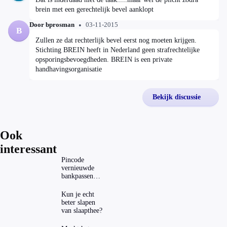
brein met een gerechtelijk bevel aanklopt
Door bprosman
03-11-2015
B
Zullen ze dat rechterlijk bevel eerst nog moeten krijgen.
Stichting BREIN heeft in Nederland geen strafrechtelijke
opsporingsbevoegdheden. BREIN is een private
handhavingsorganisatie
Bekijk discussie
Ook
interessant
Pincode
vernieuwde
bankpassen
zichtbaar in
ING-app: is dat
Kun je echt
wel veilig?
beter slapen
van slaapthee?