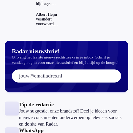
bijdragen
stijgen: heeft
dat invloed
Albert Heijn
op je
verandert
hypotheek?
voorwaarden
koopzegels:
mag dat
zomaar?
Radar nieuwsbrief
Ontvang het laatste nieuws rechtstreeks in je inbox. Schrijf je
vandaag nog in voor onze nieuwsbrief en blijf altijd op de hoogte!
E-mailadres:
Tip de redactie
Jouw suggestie, onze brandstof! Deel je ideeën voor
nieuwe consumenten onderwerpen op televisie, socials
en de site van Radar.
WhatsApp