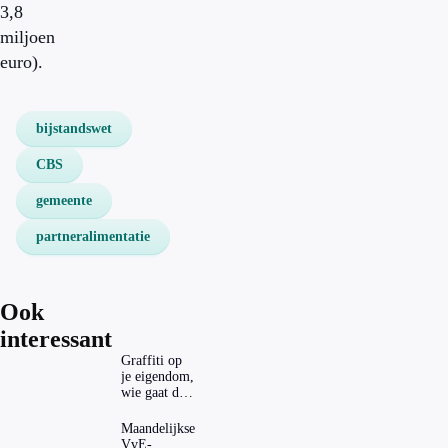
3,8
miljoen
euro).
bijstandswet
CBS
gemeente
partneralimentatie
Ook
interessant
Graffiti op
je eigendom,
wie gaat dat
betalen?
Maandelijkse
VvE-