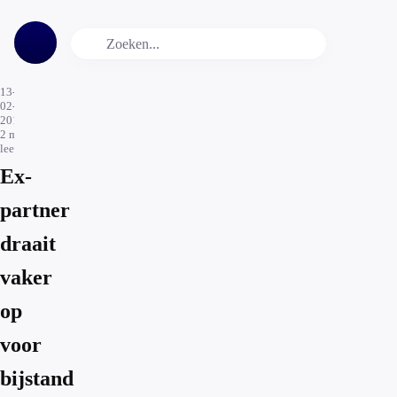
13-
02-
2017
2
min.
leestijd
Ex-
partner
draait
vaker
op
voor
bijstand