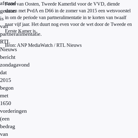
afstand
Foort van Oosten, Tweede Kamerlid voor de VVD, diende
gedaan
samen met PvdA en D66 in de zomer van 2015 een wetsvoorstel
in om de periode van partneralimentatie in te korten van twaalf
is
naar vijf jaar. Het duurt nog even voor de wet door de Tweede en
van
Eerste Kamer is.
partneralimentatie.
RTL
Bron: ANP MediaWatch / RTL Nieuws
Nieuws
bericht
zondagavond
dat
2015
begon
met
1650
vorderingen
(een
bedrag
van