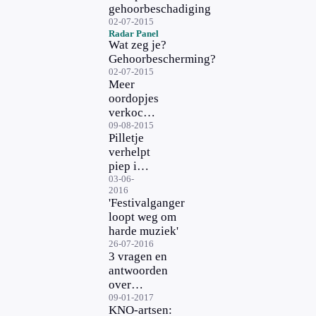
gehoorbeschadiging
02-07-2015
Radar Panel
Wat zeg je?
Gehoorbescherming?
02-07-2015
Meer
oordopjes
verkocht
onder
09-08-2015
Pilletje
jongeren
verhelpt
piep in
oor
03-06-
2016
'Festivalganger
loopt weg om
harde muziek'
26-07-2016
3 vragen en
antwoorden
over
oordoppen
09-01-2017
KNO-artsen: