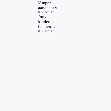
'Amper
aandacht voor
gehoorschade'
05-02-2017
Jonge
kinderen
hebben
steeds vaker
03-03-2017
gehoorschade