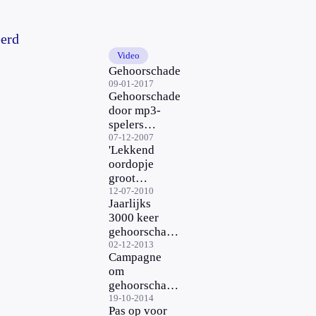
eerd
Video
Gehoorschade
09-01-2017
Gehoorschade
door mp3-
spelers
aangepakt
07-12-2007
'Lekkend
oordopje
groot
risico
12-07-2010
Jaarlijks
voor
3000 keer
gehoor'
gehoorschade
door werk
02-12-2013
Campagne
om
gehoorschade
te voorkomen
19-10-2014
Pas op voor