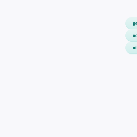
g
o
ot