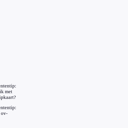
ntentip:
 ik met
ipkaart?
ntentip:
 ov-