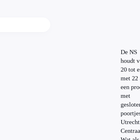
De NS
houdt 
20 tot 
met 22 
een pro
met
geslote
poortje
Utrecht
Centraa
Wat als