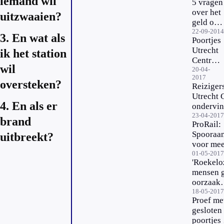
iemand wil
5 vragen
over het
uitzwaaien?
geld op
je ov-
22-09-2014
3. En wat als
Poortjes
chipkaar
Utrecht
ik het station
Centraal
wil
tijdelijk
20-04-
2017
dicht
oversteken?
Reiziger
Utrecht 
4. En als er
ondervi
geen
23-04-2017
brand
ProRail:
problem
Spooraa
uitbreekt?
bij proef
voor mee
met dich
snellere 
01-05-2017
poortjes
'Roekelo
mensen g
oorzaak
treinvert
18-05-2017
Proef me
gesloten
poortjes