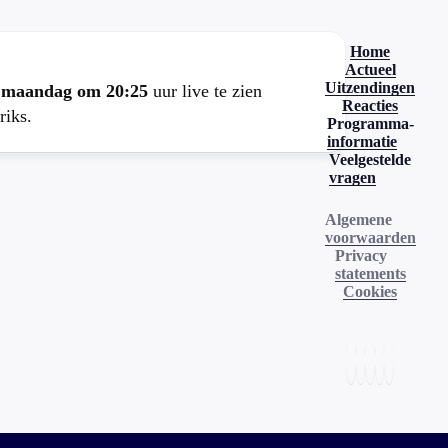
Home
Actueel
Uitzendingen
e
maandag om 20:25
uur live te zien
Reacties
riks.
Programma-
informatie
Veelgestelde
vragen
Algemene
voorwaarden
Privacy
statements
Cookies