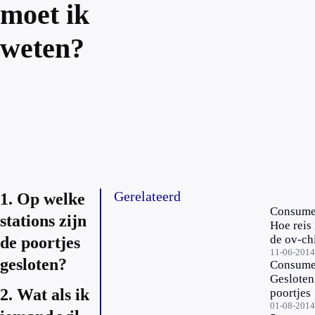
moet ik
weten?
Gerelateerd
1. Op welke
Consume
stations zijn
Hoe reis
de ov-ch
de poortjes
11-06-2014
gesloten?
Consume
Gesloten
2. Wat als ik
poortjes
01-08-2014