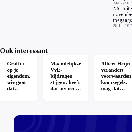
Amsterd
24-09-2017
NS sluit
CS goed
novembe
verlopen
toegangs
op statio
26-10-2017
Utrecht
Ook interessant
Graffiti
Maandelijkse
Albert Heijn
op je
VvE-
verandert
eigendom,
bijdragen
voorwaarden
wie gaat
stijgen: heeft
koopzegels:
dat
dat invloed
mag dat
betalen?
op je
zomaar?
hypotheek?