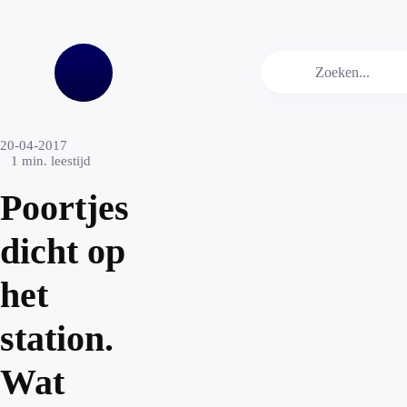
20-04-2017
1
min. leestijd
Poortjes
dicht op
het
station.
Wat