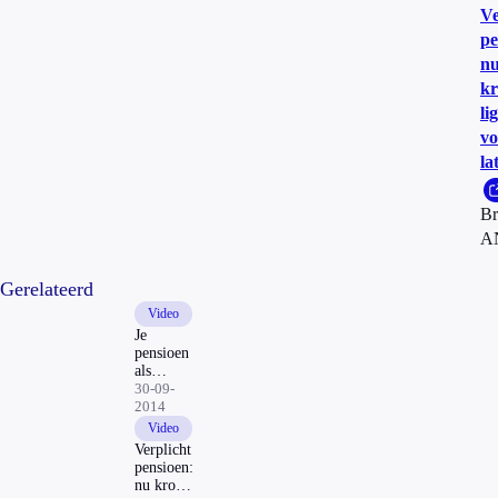
Ve
pe
n
k
li
vo
la
Br
A
Gerelateerd
Video
Je
pensioen
als
'toetje':
30-09-
wat
2014
komt er
Video
straks uit
Verplicht
de
pensioen:
vriezer?
nu krom