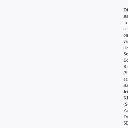
Di
st
in
ee
on
va
de
So
Ec
R
(S
aa
st
Je
Kl
(S
Za
D
S