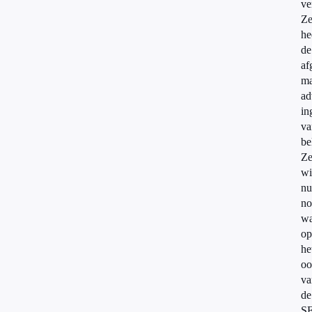
ve
Z
he
de
af
m
ad
in
va
be
Z
wi
nu
no
wa
op
he
oo
va
de
S