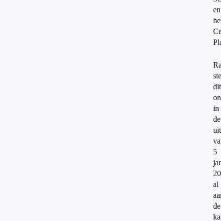
en
he
Ce
Pl
Ra
st
dit
on
in
de
ui
va
5
ja
20
al
aa
d
ka