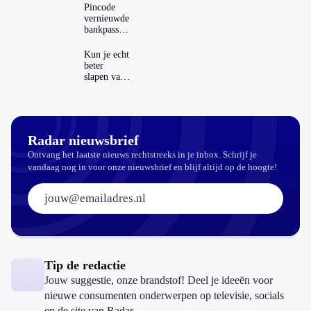
regels in
Pincode
Nederland
vernieuwde
en het
bankpassen
buitenland
zichtbaar in
ING-app:
Kun je echt
is dat wel
beter
veilig?
slapen van
slaapthee?
Radar nieuwsbrief
Ontvang het laatste nieuws rechtstreeks in je inbox. Schrijf je
vandaag nog in voor onze nieuwsbrief en blijf altijd op de hoogte!
E-mailadres:
Tip de redactie
Jouw suggestie, onze brandstof! Deel je ideeën voor
nieuwe consumenten onderwerpen op televisie, socials
en de site van Radar.