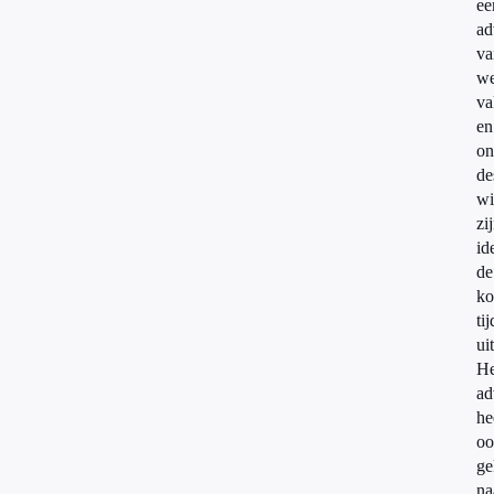
ee
ad
va
we
va
en
on
de
wi
zi
id
de
k
tij
ui
He
ad
he
oo
ge
na