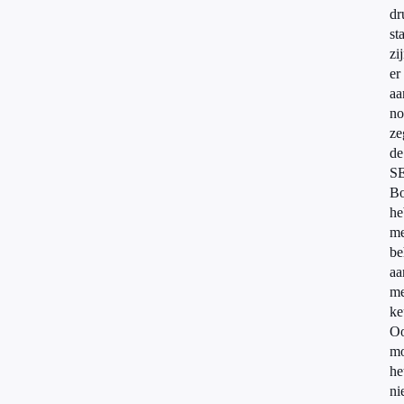
dr
st
zi
er
aa
no
ze
de
S
Bo
he
me
be
aa
me
ke
O
mo
he
ni