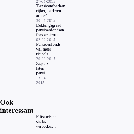
pensioenpremies
27-01-2015
'Pensioenfondsen
rijker, ouderen
armer'
30-01-2015
Dekkingsgraad
pensioenfondsen
fors achteruit
02-02-2015
Pensioenfonds
wil meer
risico's
kunnen
20-03-2015
nemen
Zzp'ers
laten
pensioen
massaal
13-04-
zitten
2015
Ook
interessant
Flitsmeister
straks
verboden?
Dit zijn de