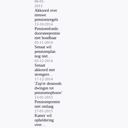
liggen
06-01-
voor
2015
later?
Akkoord over
nieuwe
pensioenregels
13-10-2014
Pensioenfonds:
doorsneepremie
niet houdbaar
05-11-2014
Senaat wil
pensioenplan
nog niet
behandelen
03-12-2014
Senaat
akkoord met
strengere
pensioenregels
17-12-2014
'Zzp'er desnoods
dwingen tot
pensioenopbouw'
13-01-2015
Pensioenpremie
niet omlaag
27-01-2015
Kamer wil
opheldering
over