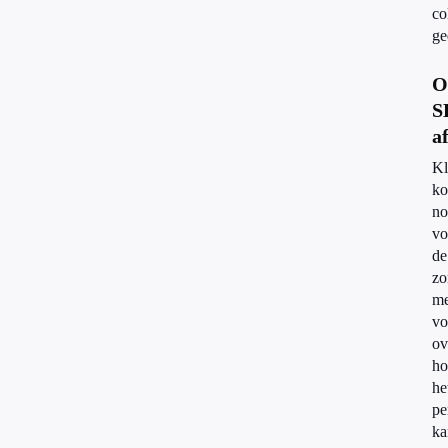
co
ge
O
S
a
Kl
ko
no
vo
de
zo
me
vo
ov
ho
he
pe
ka