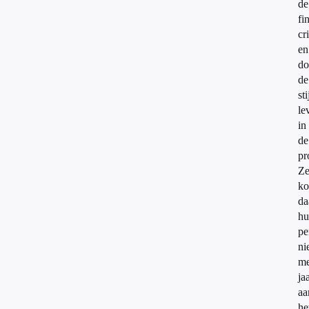
de
fi
cri
en
do
de
st
le
in
de
pr
Z
ko
da
hu
pe
ni
me
ja
aa
he