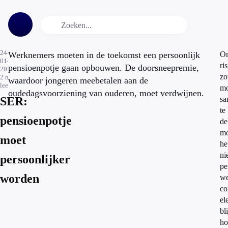
24-
Werknemers moeten in de toekomst een persoonlijk
O
01-
ri
pensioenpotje gaan opbouwen. De doorsneepremie,
2015
zo
2
min.
waardoor jongeren meebetalen aan de
leestijd
mo
oudedagsvoorziening van ouderen, moet verdwijnen.
SER:
sa
te
pensioenpotje
de
mo
moet
he
ni
persoonlijker
pe
worden
we
co
el
bl
ho