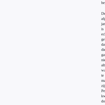
be
D
af
ja
is
ec
ge
da
di
ga
ni
alt
wa
te
m
zi
Pe
k
do