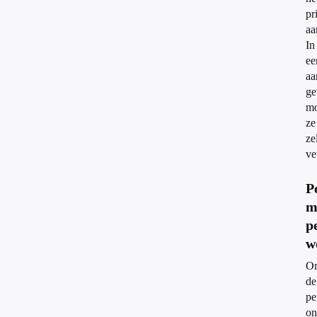
pr
aa
In
ee
aa
ge
mo
ze
ze
ve
P
m
p
w
O
de
pe
on