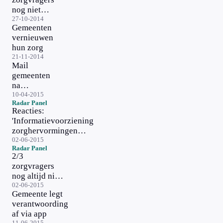
nog niet
geïnformeerd
27-10-2014
Gemeenten
door
vernieuwen
gemeente
hun zorg
21-11-2014
Mail
gemeenten
na
zorgvraag
10-04-2015
Radar Panel
vaak
Reacties:
nutteloos
'Informatievoorziening
zorghervormingen
moet en kan beter'
02-06-2015
Radar Panel
2/3
zorgvragers
nog altijd niet
geïnformeerd
02-06-2015
Gemeente legt
over
verantwoording
veranderingen
af via app
11-06-2015