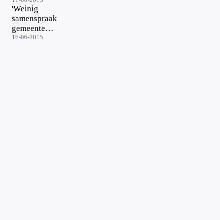
'Weinig
samenspraak
gemeenten
en zieken'
16-06-2015