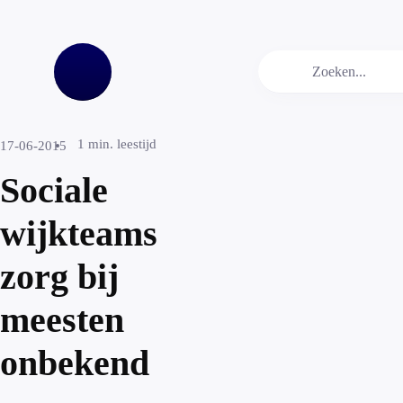
1
min. leestijd
17-06-2015
Sociale
wijkteams
zorg bij
meesten
onbekend