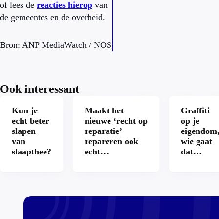
of lees de
reacties hierop
van
de gemeentes en de overheid.
Bron: ANP MediaWatch / NOS
Ook interessant
Kun je
Maakt het
Graffiti
echt beter
nieuwe ‘recht op
op je
slapen
reparatie’
eigendom
van
repareren ook
wie gaat
slaapthee?
echt
dat
aantrekkelijker?
betalen?