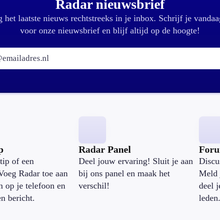
Radar nieuwsbrief
 het laatste nieuws rechtstreeks in je inbox. Schrijf je vandaa
voor onze nieuwsbrief en blijf altijd op de hoogte!
E-mailadres:
p
Radar Panel
For
tip of een
Deel jouw ervaring! Sluit je aan
Discu
Voeg Radar toe aan
bij ons panel en maak het
Meld 
n op je telefoon en
verschil!
deel 
en bericht.
leden