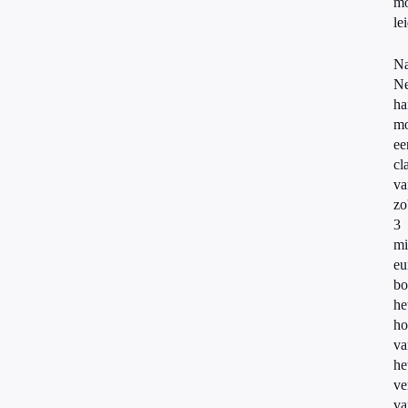
mo
le
Na
Ne
ha
mo
ee
cl
va
zo
3
mi
eu
bo
he
ho
v
he
ve
va