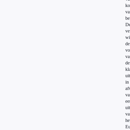
ko
va
be
D
ve
wi
de
vo
va
de
kl
ui
in
af
va
ee
ui
va
he
Eu