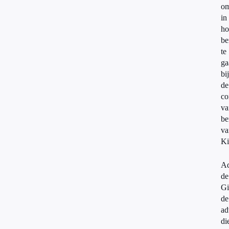
o
in
ho
be
te
ga
bij
de
co
va
be
va
Ki
Ad
de
Gi
de
ad
di