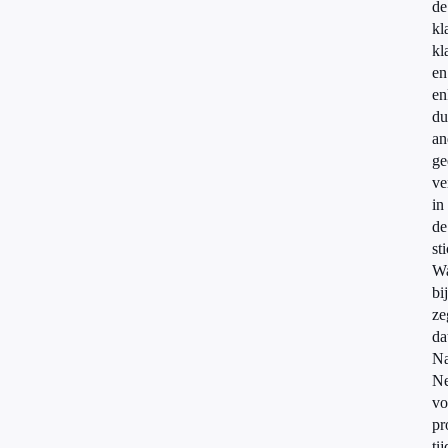
de
kl
kl
en
en
du
an
ge
ve
in
de
st
Wa
bij
ze
da
Na
Ne
vo
pr
tij