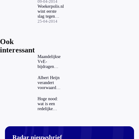
09-04-2014
Woekerpolis.nl
wint eerste
slag tegen
Nationale-
25-04-2014
Nederlanden
Ook
interessant
Maandelijkse
VvE-
bijdragen
stijgen: heeft
dat invloed
Albert Heijn
op je
verandert
hypotheek?
voorwaarden
koopzegels:
mag dat
Hoge nood:
zomaar?
wat is een
redelijke
prijs voor
een openbaar
toilet?
Radar nieuwsbrief