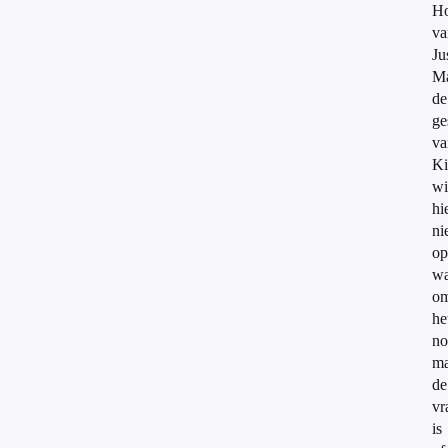
H
va
Jus
M
de
ge
va
Ki
wi
hi
ni
op
wa
om
he
no
ma
de
vr
is