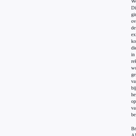
Wo
Di
gi
ov
de
ex
ko
di
in
re
wo
ge
va
bij
he
op
va
be
Br
A