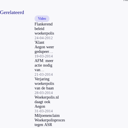
Gerelateerd
Video
Flankerend
beleid
woekerpolis
24-04-2012
'Klant
Aegon weer
gedupeerd
door
19-03-2014
woekerpolis'
AFM: meer
actie nodig
van
verzekeraars
21-03-2014
Verjaring
woekerpolis
van de baan
28-03-2014
Woekerpolis.nl
daagt ook
Aegon
31-03-2014
Miljoenenclaim
Woekerpolisproces
tegen ASR