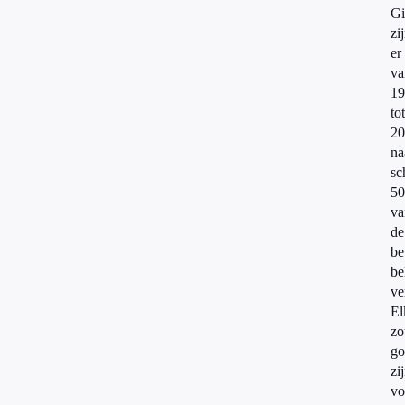
Gi
zi
er
va
19
tot
20
na
sc
50
va
de
be
be
ve
El
zo
go
zi
vo