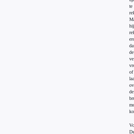
te
re
M
hij
re
er
da
de
ve
vr
of
la
ov
de
br
mo
ko
Vo
D