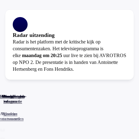
Radar uitzending
Radar is het platform met de kritische kijk op
consumentenzaken. Het televisieprogramma is
elke
maandag om 20:25
uur live te zien bij AVROTROS
op NPO 2. De presentatie is in handen van Antoinette
Hertsenberg en Fons Hendriks.
Home
Actueel
Uitzendingen
Reacties
Programma-
Veelgestelde
informatie
vragen
Algemene
Privacy
Cookies
voorwaarden
statements