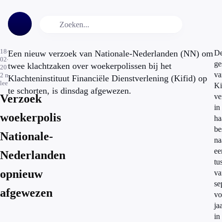
18-
Een nieuw verzoek van Nationale-Nederlanden (NN) om
D
02-
ge
twee klachtzaken over woekerpolissen bij het
2014
va
2
min.
Klachteninstituut Financiële Dienstverlening (Kifid) op
leestijd
Ki
te schorten, is dinsdag afgewezen.
Verzoek
ve
in
woekerpolis
ha
be
Nationale-
na
ee
Nederlanden
tu
opnieuw
va
se
afgewezen
vo
ja
in