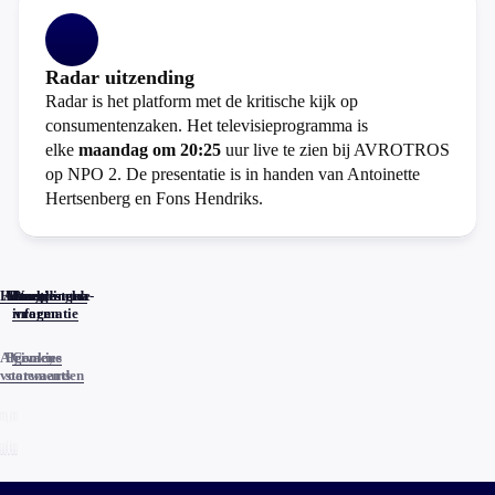
Radar uitzending
Radar is het platform met de kritische kijk op
consumentenzaken. Het televisieprogramma is
elke
maandag om 20:25
uur live te zien bij AVROTROS
op NPO 2. De presentatie is in handen van Antoinette
Hertsenberg en Fons Hendriks.
Home
Actueel
Uitzendingen
Reacties
Programma-
Veelgestelde
informatie
vragen
Algemene
Privacy
Cookies
voorwaarden
statements