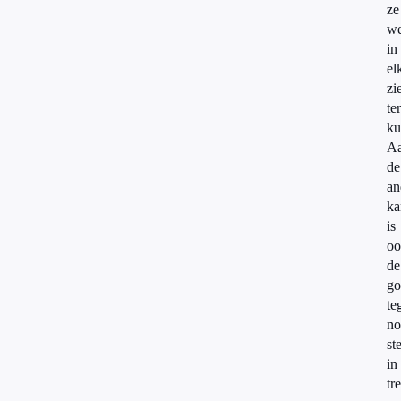
ze
we
in
el
zi
te
ku
A
de
an
ka
is
oo
de
go
te
no
st
in
tr