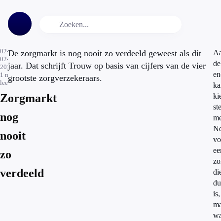
02-
De zorgmarkt is nog nooit zo verdeeld geweest als dit
A
02-
de
jaar. Dat schrijft Trouw op basis van cijfers van de vier
2015
en
1
min.
grootste zorgverzekeraars.
leestijd
ka
Zorgmarkt
ki
st
nog
me
Ne
nooit
vo
ee
zo
zo
verdeeld
di
du
is,
ma
wa