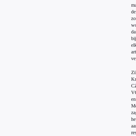
ma
de
zo
wo
da
bij
el
ar
ve
Zi
Kr
C
V
en
Me
za
he
aa
re