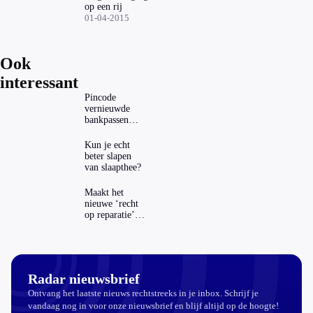
op een rij
01-04-2015
Ook
interessant
Pincode
vernieuwde
bankpassen
zichtbaar in
ING-app: is dat
Kun je echt
wel veilig?
beter slapen
van slaapthee?
Maakt het
nieuwe ‘recht
op reparatie’
repareren ook
echt
aantrekkelijker?
Radar nieuwsbrief
Ontvang het laatste nieuws rechtstreeks in je inbox. Schrijf je
vandaag nog in voor onze nieuwsbrief en blijf altijd op de hoogte!