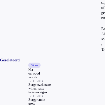
st
of
ge
bl
Br
A
Me
/
T
Gerelateerd
Video
Het
oerwoud
van de
zorgpolissen
17-11-2014
Zorgverzekeraars
willen vaste
tarieven eigen
risico
17-11-2014
Zorgpremies
grote