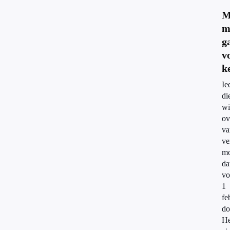
M
m
g
v
k
Ie
di
wi
ov
va
ve
mo
da
vo
1
fe
do
He