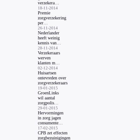
verzekeraars
bekend
18-11-2014
Premie
zorgverzekering
per
vergelijkingssite
26-11-2014
anders
Nederlander
heeft weinig
kennis van
zorgverzekering
28-11-2014
Verzekeraars
werven
klanten met
zorggeld
02-12-2014
Huisartsen
ontevreden over
zorgverzekeraars
19-01-2015
GroenLinks
wil aantal
zorgpolissen
beperken
29-01-2015
Hervormingen
in zorg jagen
consumenten
op kosten
17-02-2015
CPB zet effecten
zorgbezuinigingen