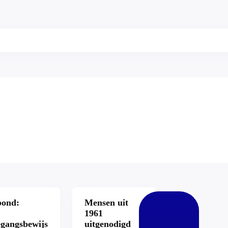
bond:
Mensen uit
1961
egangsbewijs
uitgenodigd