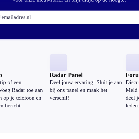
E-mailadres:
p
Radar Panel
For
tip of een
Deel jouw ervaring! Sluit je aan
Discu
Voeg Radar toe aan
bij ons panel en maak het
Meld 
n op je telefoon en
verschil!
deel 
en bericht.
leden