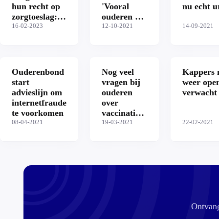
hun recht op
'Vooral
nu echt u
zorgtoeslag:
ouderen de
hoe kom je
16-02-2023
dupe'
12-10-2021
14-09-2021
daarachter?
Ouderenbond
Nog veel
Kappers 
start
vragen bij
weer ope
advieslijn om
ouderen
verwacht
internetfraude
over
te voorkomen
vaccinatie:
08-04-2021
'Meer
19-03-2021
22-02-2021
voorlichting
is vereist'
Ontvang