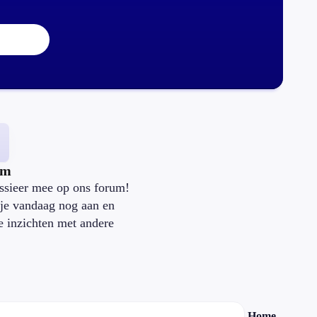
um
ssieer mee op ons forum!
je vandaag nog aan en
je inzichten met andere
.
Home