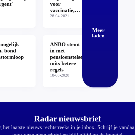
rgent'
voor
vaccinatie,
terwijl
28-04-2021
ouderen soms
nog wachten
Meer
laden
mogelijk
ANBO stemt
n, bond
in met
 stormloop
pensioenstelsel,
mits betere
regels
18-06-2020
Radar nieuwsbrief
 het laatste nieuws rechtstreeks in je inbox. Schrijf je vandaa
voor onze nieuwsbrief en blijf altijd op de hoogte!