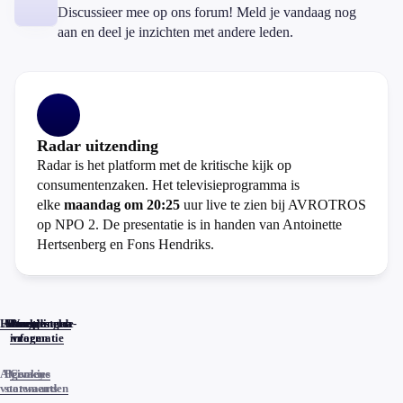
Discussieer mee op ons forum! Meld je vandaag nog
aan en deel je inzichten met andere leden.
Radar uitzending
Radar is het platform met de kritische kijk op
consumentenzaken. Het televisieprogramma is
elke
maandag om 20:25
uur live te zien bij AVROTROS
op NPO 2. De presentatie is in handen van Antoinette
Hertsenberg en Fons Hendriks.
Home
Actueel
Uitzendingen
Reacties
Programma-
Veelgestelde
informatie
vragen
Algemene
Privacy
Cookies
voorwaarden
statements