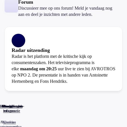
Forum
Discussieer mee op ons forum! Meld je vandaag nog
aan en deel je inzichten met andere leden.
Radar uitzending
Radar is het platform met de kritische kijk op
consumentenzaken. Het televisieprogramma is
elke
maandag om 20:25
uur live te zien bij AVROTROS
op NPO 2. De presentatie is in handen van Antoinette
Hertsenberg en Fons Hendriks.
Home
Actueel
Uitzendingen
Reacties
Programma-
Veelgestelde
informatie
vragen
Algemene
Privacy
Cookies
voorwaarden
statements