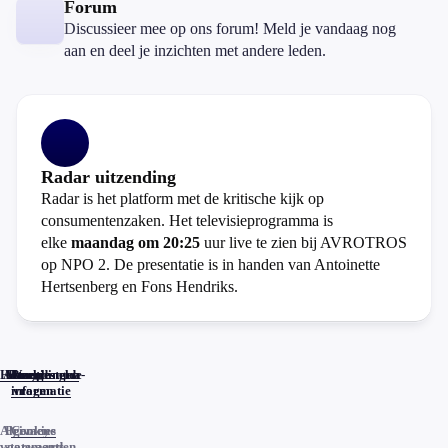
Forum
Discussieer mee op ons forum! Meld je vandaag nog
aan en deel je inzichten met andere leden.
Radar uitzending
Radar is het platform met de kritische kijk op
consumentenzaken. Het televisieprogramma is
elke
maandag om 20:25
uur live te zien bij AVROTROS
op NPO 2. De presentatie is in handen van Antoinette
Hertsenberg en Fons Hendriks.
Home
Actueel
Uitzendingen
Reacties
Programma-
Veelgestelde
informatie
vragen
Algemene
Privacy
Cookies
voorwaarden
statements