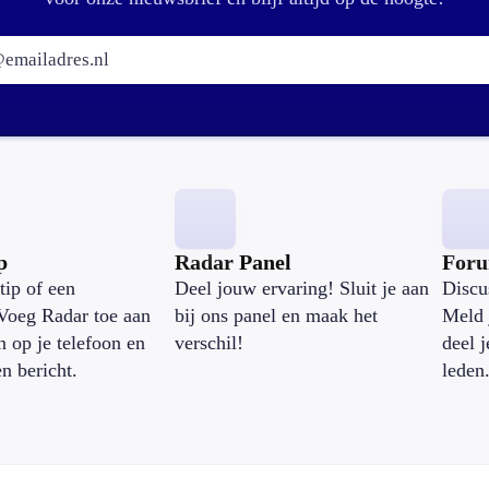
E-mailadres:
p
Radar Panel
For
tip of een
Deel jouw ervaring! Sluit je aan
Discu
Voeg Radar toe aan
bij ons panel en maak het
Meld 
n op je telefoon en
verschil!
deel 
en bericht.
leden