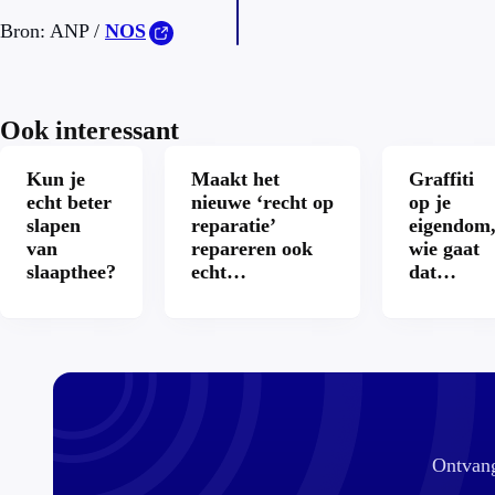
Bron: ANP /
NOS
Ook interessant
Kun je
Maakt het
Graffiti
echt beter
nieuwe ‘recht op
op je
slapen
reparatie’
eigendom
van
repareren ook
wie gaat
slaapthee?
echt
dat
aantrekkelijker?
betalen?
Ontvang