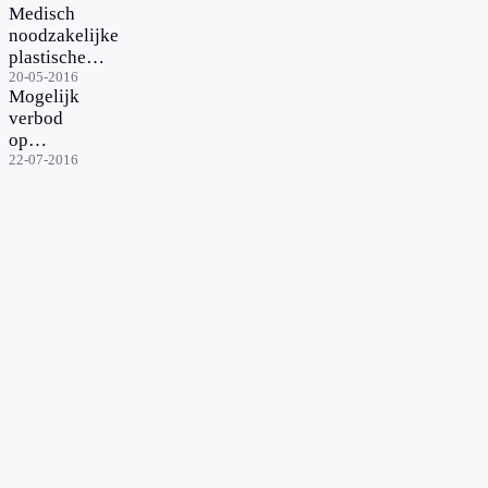
Medisch
weer
noodzakelijke
vergoed
plastische
chirurgie
20-05-2016
Mogelijk
weer vergoed
verbod
op
facelift
22-07-2016
met
draadjes