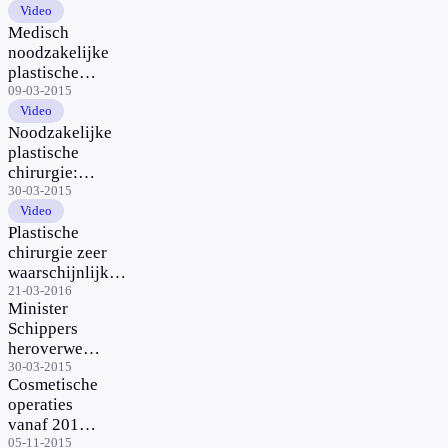
Video
Medisch
noodzakelijke
plastische
chirurgie –
09-03-2015
deel 2
Video
Noodzakelijke
plastische
chirurgie:
interview met
30-03-2015
Schippers
Video
Plastische
chirurgie zeer
waarschijnlijk
terug in
21-03-2016
Minister
basisverzekering
Schippers
heroverweegt
opname
30-03-2015
Cosmetische
plastische
operaties
chirurgie in
vanaf 2017
basispakket
mogelijk
05-11-2015