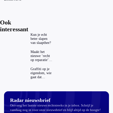
Ook
interessant
Kun je echt
beter slapen
van slaapthee?
Maakt het
nieuwe ‘recht
op reparatie’
repareren ook
echt
Graffiti op je
aantrekkelijker?
eigendom, wie
gaat dat
betalen?
Radar nieuwsbrief
Ontvang het laatste nieuws rechtstreeks in je inbox. Schrijf je
vandaag nog in voor onze nieuwsbrief en blijf altijd op de hoogte!