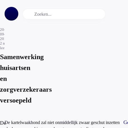
20-
09-
2015
2
min.
leestijd
Samenwerking
huisartsen
en
zorgverzekeraars
versoepeld
Ge
De
De kartelwaakhond zal niet onmiddellijk zwaar geschut inzetten