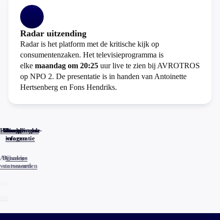
Radar uitzending
Radar is het platform met de kritische kijk op
consumentenzaken. Het televisieprogramma is
elke
maandag om 20:25
uur live te zien bij AVROTROS
op NPO 2. De presentatie is in handen van Antoinette
Hertsenberg en Fons Hendriks.
Home
Actueel
Uitzendingen
Reacties
Programma-
Veelgestelde
informatie
vragen
Algemene
Privacy
Cookies
voorwaarden
statements