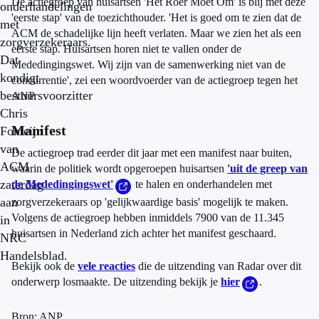
De actiegroep van huisartsen 'Het Roer Moet Om' is blij met deze
onderhandelingen
'eerste stap' van de toezichthouder. 'Het is goed om te zien dat de
met
ACM de schadelijke lijn heeft verlaten. Maar we zien het als een
zorgverzekeraars.
eerste stap. Huisartsen horen niet te vallen onder de
Dat
Mededingingswet. Wij zijn van de samenwerking niet van de
kondigt
concurrentie', zei een woordvoerder van de actiegroep tegen het
bestuursvoorzitter
ANP.
Chris
Manifest
Fonteijn
van
De actiegroep trad eerder dit jaar met een manifest naar buiten,
ACM
waarin de politiek wordt opgeroepen huisartsen
'uit de greep van
zaterdag
de Mededingingswet'
te halen en onderhandelen met
aan
zorgverzekeraars op 'gelijkwaardige basis' mogelijk te maken.
Volgens de actiegroep hebben inmiddels 7900 van de 11.345
in
huisartsen in Nederland zich achter het manifest geschaard.
NRC
Handelsblad.
Bekijk ook de
vele reacties
die de uitzending van Radar over dit
onderwerp losmaakte. De uitzending bekijk je
hier
.
Bron: ANP