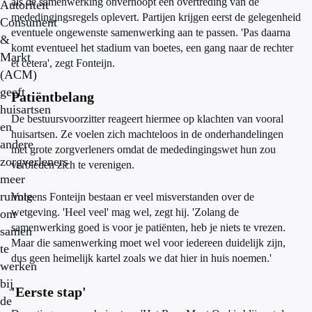
als de samenwerking onverhoopt een overtreding van de
Autoriteit
mededingingsregels oplevert. Partijen krijgen eerst de gelegenheid
Consument
eventuele ongewenste samenwerking aan te passen. 'Pas daarna
&
komt eventueel het stadium van boetes, een gang naar de rechter
Markt
et cetera', zegt Fonteijn.
(ACM)
geeft
Patiëntbelang
huisartsen
De bestuursvoorzitter reageert hiermee op klachten van vooral
en
huisartsen. Ze voelen zich machteloos in de onderhandelingen
andere
met grote zorgverleners omdat de mededingingswet hun zou
zorgverleners
verbieden zich te verenigen.
meer
ruimte
Volgens Fonteijn bestaan er veel misverstanden over de
wetgeving. 'Heel veel' mag wel, zegt hij. 'Zolang de
om
samenwerking goed is voor je patiënten, heb je niets te vrezen.
samen
Maar die samenwerking moet wel voor iedereen duidelijk zijn,
te
dus geen heimelijk kartel zoals we dat hier in huis noemen.'
werken
bij
'Eerste stap'
de