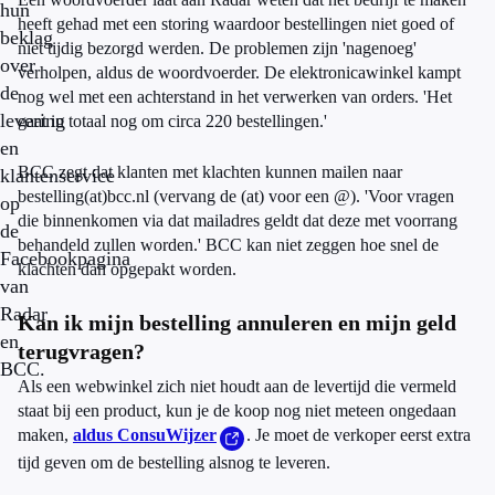
hun
heeft gehad met een storing waardoor bestellingen niet goed of
beklag
niet tijdig bezorgd werden. De problemen zijn 'nagenoeg'
over
verholpen, aldus de woordvoerder. De elektronicawinkel kampt
de
nog wel met een achterstand in het verwerken van orders. 'Het
levering
gaat in totaal nog om circa 220 bestellingen.'
en
BCC zegt dat klanten met klachten kunnen mailen naar
klantenservice
bestelling(at)bcc.nl (vervang de (at) voor een @). 'Voor vragen
op
die binnenkomen via dat mailadres geldt dat deze met voorrang
de
behandeld zullen worden.' BCC kan niet zeggen hoe snel de
Facebookpagina
klachten dan opgepakt worden.
van
Radar
Kan ik mijn bestelling annuleren en mijn geld
en
terugvragen?
BCC.
Als een webwinkel zich niet houdt aan de levertijd die vermeld
staat bij een product, kun je de koop nog niet meteen ongedaan
maken,
aldus ConsuWijzer
. Je moet de verkoper eerst extra
tijd geven om de bestelling alsnog te leveren.