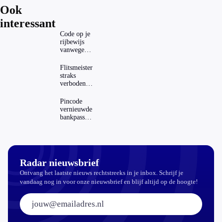
Ook
interessant
Code op je
rijbewijs
vanwege
AD(H)D of
autisme?
Flitsmeister
Zo
straks
verwijder
verboden?
je hem
Dit zijn de
regels in
Pincode
Nederland
vernieuwde
en het
bankpassen
buitenland
zichtbaar in
ING-app:
is dat wel
veilig?
Radar nieuwsbrief
Ontvang het laatste nieuws rechtstreeks in je inbox. Schrijf je
vandaag nog in voor onze nieuwsbrief en blijf altijd op de hoogte!
E-mailadres: