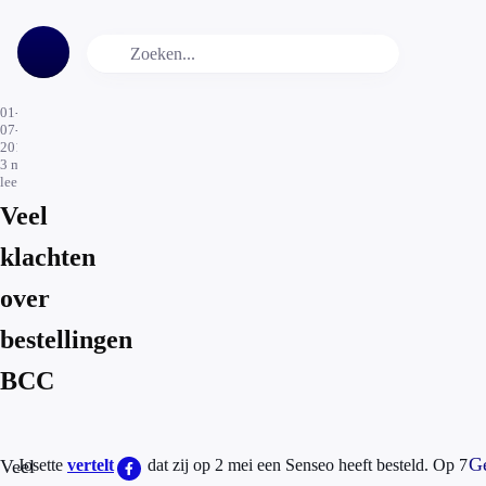
01-
07-
2015
3
min.
leestijd
Veel
klachten
over
bestellingen
BCC
Ge
Veel
Josette
vertelt
dat zij op 2 mei een Senseo heeft besteld. Op 7