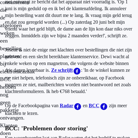
consumenten
mei ontvangt ze bericht dat het apparaat niet voorradig is. 'Op 1
juni is mijn geduld op en ik bel de klantenafdeling. Ik annuleer
die
mijn bestelling want dit duurt me te lang. Ik vraag mijn geld terug
de
en dat zou geregeld worden (...) Op zaterdag 20 juni belt mijn
afgelopen
vriend waar het geld blijft, de dame aan de lijn kon daar niks over
weken
zeggen. Inmiddels zijn we bijna 2 maanden verder!', schrijft ze.
een
bestelling
Josette is niet de enige met klachten over bestellingen die niet zijn
plaatsten
geleverd en een slecht bereikbare klantenservice. Dewi wacht al
bij
enkele weken op een magnetron, die volgens de website binnen
drie dagen leverbaar is.
Ze schrijft
: 'In de winkel kunnen ze
elektronicazaak
me niet helpen, telefonisch zijn ze onbereikbaar, op Facebook
BCC
reageren ze niet, mailberichten worden niet beantwoord net zoals
hebben
klachtenformulieren. Ik heb €768 betaald.'
nog
geen
Op de Facebookpagina van
Radar
en
BCC
zijn meer
pakketje
klachten te lezen.
ontvangen.
Klanten
BCC: 'Problemen door storing'
doen
Een woordvoerder laat aan Radar weten dat het bedrijf te maken