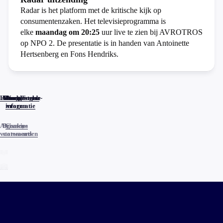
Radar is het platform met de kritische kijk op
consumentenzaken. Het televisieprogramma is
elke
maandag om 20:25
uur live te zien bij AVROTROS
op NPO 2. De presentatie is in handen van Antoinette
Hertsenberg en Fons Hendriks.
Home
Actueel
Uitzendingen
Reacties
Programma-
Veelgestelde
informatie
vragen
Algemene
Privacy
Cookies
voorwaarden
statements