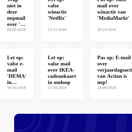
niet in
valse
mail over
deze
winactie
winactie van
nepmail
'Netflix'
'MediaMarkt'
over '3
jaar
03-03-2020
13-12-2018
29-10-2018
gratis
Netflix'
Let op:
Let op:
Pas op: E-mail
valse e-
valse mail
over
mail
over IKEA-
verjaardagsact
'HEMA'
cadeaukaart
van Action is
in
in omloop
nep!
omloop
18-10-2018
11-10-2018
24-09-2018