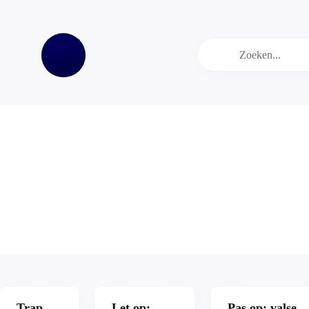
Trap
Let op:
Pas op: valse